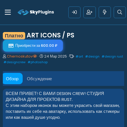
ART ICONS / PS
Платно
Приобрести за 600.00 ₽
А
Д
Т
Chernoskutov
24 Мар 2025
#
art
#
design
#
design rust
в
а
е
#
designcrew
#
photoshop
т
т
г
о
а
и
р
с
Обзор
Обсуждение
о
з
д
ВСЕМ ПРИВЕТ! С ВАМИ DESIGN CREW! СТУДИЯ
а
ДИЗАЙНА ДЛЯ ПРОЕКТОВ RUST.
н
С этим набором иконок вы можете украсить свой магазин,
и
поставить их себе на аватарку, использовать как стикеры
я
или как вашей душе угодно.