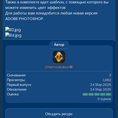
Также в комплекте идет шаблон, с помощью которого вы
можете изменить цвет эффектов
Для работы вам понадобится любая новая версия
ADOBE PHOTOSHOP.
Автор
Chernoskutov
Скачивания
3
Просмотры
1,062
Первый выпуск
24 Мар 2025
Обновление
24 Мар 2025
0
Оценка
.
0 оценок
0
0
з
в
Обсудить ресурс
ё