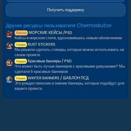
з
д
Получить поддержку
Другие ресурсы пользователя Chernoskutov
МОРСКИЕ КЕЙСЫ /PSD
Платно
Кейсы в морском стиле, вдохновившись новым обновлением
RUST STICKERS
Скидка
Мы решили сделать стикеры, которые можно использовать на
своем проекте
Красивые баннеры / PSD
Скидка
Что может быть лучше баннеров с красивыми девушками? Мы
сделали 5 красивых баннеров
WINTER BANNERS / ШАБЛОН ПСД
Скидка
Это рождественские и зимние баннеры, которые подойдут для
вашего проекта