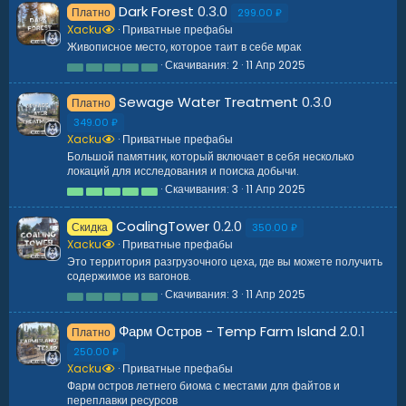
0
Dark Forest
0.3.0
Платно
0
299.00 ₽
з
Xacku
Приватные префабы
в
Живописное место, которое таит в себе мрак
ё
з
Скачивания
2
11 Апр 2025
0
д
.
0
Sewage Water Treatment
0.3.0
Платно
0
з
349.00 ₽
в
Xacku
Приватные префабы
ё
з
Большой памятник, который включает в себя несколько
д
локаций для исследования и поиска добычи.
Скачивания
3
11 Апр 2025
5
.
0
CoalingTower
0.2.0
Скидка
0
350.00 ₽
з
Xacku
Приватные префабы
в
Это территория разгрузочного цеха, где вы можете получить
ё
содержимое из вагонов.
з
д
Скачивания
3
11 Апр 2025
0
.
0
Фарм Остров - Temp Farm Island
2.0.1
Платно
0
з
250.00 ₽
в
Xacku
Приватные префабы
ё
з
Фарм остров летнего биома с местами для файтов и
д
переплавки ресурсов