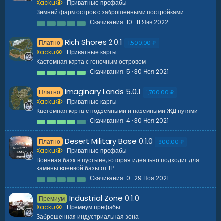
Xacku
Приватные префабы
ё
з
Зимний фарм остров с заброшенными постройками
д
Скачивания
10
11 Янв 2022
0
.
0
Rich Shores
2.0.1
Платно
0
1,500.00 ₽
з
Xacku
Приватные карты
в
Кастомная карта с гоночным островом
ё
з
Скачивания
5
30 Ноя 2021
5
д
.
0
Imaginary Lands
5.0.1
Платно
0
1,700.00 ₽
з
Xacku
Приватные карты
в
Кастомная карта с подземными и наземными ЖД путями
ё
з
Скачивания
4
30 Ноя 2021
4
д
.
0
Desert Military Base
0.1.0
Платно
0
900.00 ₽
з
Xacku
Приватные префабы
в
Военная база в пустыне, которая идеально подходит для
ё
замены военной базы от FP
з
д
Скачивания
0
29 Ноя 2021
0
.
0
Industrial Zone
0.1.0
Премиум
0
з
Xacku
Премиум префабы
в
Заброшенная индустриальная зона
ё