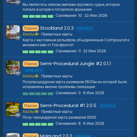
в
Вы являетесь членом экипажа грузового судна, которое
ё
попало в шторм и потерпело крушение
з
д
Скачивания
10
22 Июн 2026
5
.
0
Stockland
2.0.3
Платно
0
999.00 ₽
з
Xacku
Приватные карты
в
Карта с кастомным рельефом, объединенным Compound и
ё
монументами от Facepunch
з
д
Скачивания
11
22 Июн 2026
5
.
0
Semi-Procedural Jungle #2
0.1.1
Платно
0
з
1,000.00 ₽
в
Xacku
Приватные карты
ё
з
Полупроцедурная карта размером 3500м на которой были
д
исправлены многие проблемы генерации
Скачивания
0
6 Июн 2026
0
.
0
Semi-Procedural #1
2.0.5
Платно
0
700.00 ₽
з
Xacku
Приватные карты
в
Полу-процедурная карта размером 3000
ё
з
Скачивания
8
6 Июн 2026
5
д
.
0
MainLand
2.0.3
Платно
0
999.99 ₽