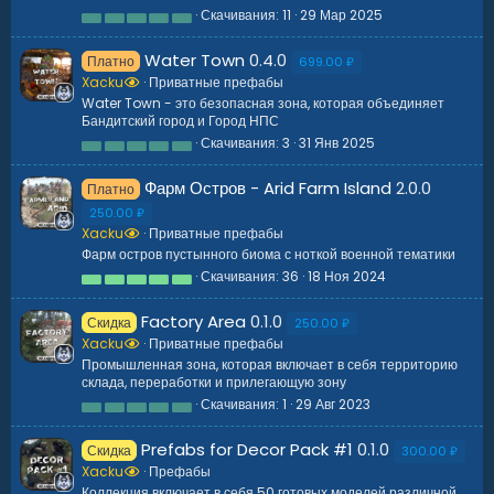
Скачивания
11
29 Мар 2025
0
.
0
Water Town
0.4.0
Платно
0
699.00 ₽
з
Xacku
Приватные префабы
в
Water Town - это безопасная зона, которая объединяет
ё
Бандитский город и Город НПС
з
д
Скачивания
3
31 Янв 2025
0
.
0
Фарм Остров - Arid Farm Island
2.0.0
Платно
0
з
250.00 ₽
в
Xacku
Приватные префабы
ё
з
Фарм остров пустынного биома с ноткой военной тематики
д
Скачивания
36
18 Ноя 2024
5
.
0
Factory Area
0.1.0
Скидка
0
250.00 ₽
з
Xacku
Приватные префабы
в
Промышленная зона, которая включает в себя территорию
ё
склада, переработки и прилегающую зону
з
д
Скачивания
1
29 Авг 2023
0
.
0
Prefabs for Decor Pack #1
0.1.0
Скидка
0
300.00 ₽
з
Xacku
Префабы
в
Коллекция включает в себя 50 готовых моделей различной