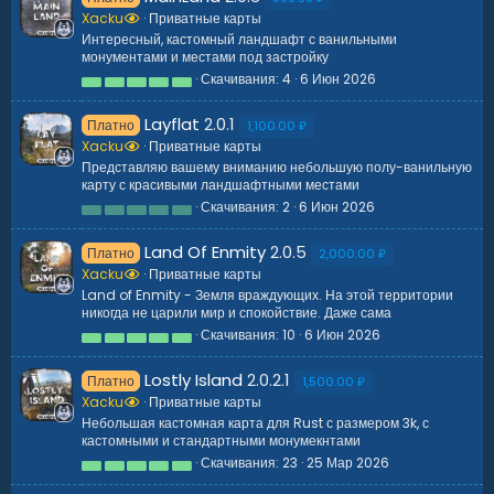
з
Xacku
Приватные карты
в
Интересный, кастомный ландшафт с ванильными
ё
монументами и местами под застройку
з
д
Скачивания
4
6 Июн 2026
5
.
0
Layflat
2.0.1
Платно
0
1,100.00 ₽
з
Xacku
Приватные карты
в
Представляю вашему вниманию небольшую полу-ванильную
ё
карту с красивыми ландшафтными местами
з
д
Скачивания
2
6 Июн 2026
0
.
0
Land Of Enmity
2.0.5
Платно
0
2,000.00 ₽
з
Xacku
Приватные карты
в
Land of Enmity - Земля враждующих. На этой территории
ё
никогда не царили мир и спокойствие. Даже сама
з
д
Скачивания
10
6 Июн 2026
5
.
0
Lostly Island
2.0.2.1
Платно
0
1,500.00 ₽
з
Xacku
Приватные карты
в
Небольшая кастомная карта для Rust с размером 3k, с
ё
кастомными и стандартными монумекнтами
з
д
Скачивания
23
25 Мар 2026
5
.