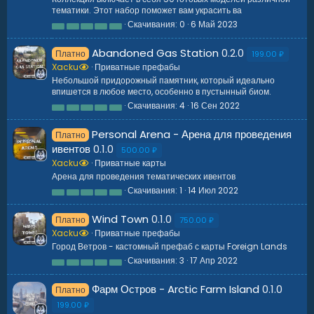
ё
тематики. Этот набор поможет вам украсить ва
з
д
Скачивания
0
6 Май 2023
0
.
0
Abandoned Gas Station
0.2.0
Платно
0
199.00 ₽
з
Xacku
Приватные префабы
в
Небольшой придорожный памятник, который идеально
ё
впишется в любое место, особенно в пустынный биом.
з
д
Скачивания
4
16 Сен 2022
0
.
0
Personal Arena - Арена для проведения
Платно
0
з
ивентов
0.1.0
500.00 ₽
в
Xacku
Приватные карты
ё
з
Арена для проведения тематических ивентов
д
Скачивания
1
14 Июл 2022
0
.
0
Wind Town
0.1.0
Платно
0
750.00 ₽
з
Xacku
Приватные префабы
в
Город Ветров - кастомный префаб с карты Foreign Lands
ё
з
Скачивания
3
17 Апр 2022
0
д
.
0
Фарм Остров - Arctic Farm Island
0.1.0
Платно
0
з
199.00 ₽
в