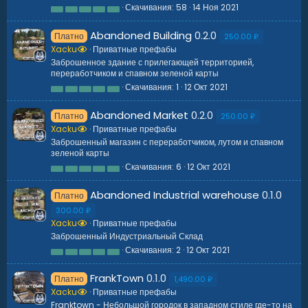
Скачивания
58
14 Ноя 2021
з
0
д
.
0
Abandoned Building
0.2.0
Платно
0
250.00 ₽
з
Xacku
Приватные префабы
в
Заброшенное здание с прилегающей территорией,
ё
переработчиком и спавном зеленой карты
з
д
Скачивания
1
12 Окт 2021
0
.
0
Abandoned Market
0.2.0
Платно
0
250.00 ₽
з
Xacku
Приватные префабы
в
Заброшенный магазин с переработчиком, лутом и спавном
ё
зеленой карты
з
д
Скачивания
6
12 Окт 2021
0
.
0
Abandoned Industrial warehouse
0.1.0
Платно
0
з
300.00 ₽
в
Xacku
Приватные префабы
ё
з
Заброшенный Индустриальный Склад
д
Скачивания
2
12 Окт 2021
0
.
0
FrankTown
0.1.0
Платно
0
1,490.00 ₽
з
Xacku
Приватные префабы
в
Franktown - Небольшой городок в западном стиле где-то на