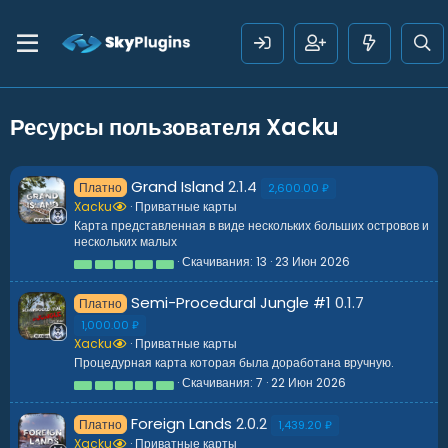
Ресурсы пользователя Xacku
Grand Island
2.1.4
Платно
2,600.00 ₽
Xacku
Приватные карты
Карта представленная в виде нескольких больших островов и
нескольких малых
Скачивания
13
23 Июн 2026
5
.
0
Semi-Procedural Jungle #1
0.1.7
Платно
0
з
1,000.00 ₽
в
Xacku
Приватные карты
ё
з
Процедурная карта которая была доработана вручную.
д
Скачивания
7
22 Июн 2026
5
.
0
Foreign Lands
2.0.2
Платно
0
1,439.20 ₽
з
Xacku
Приватные карты