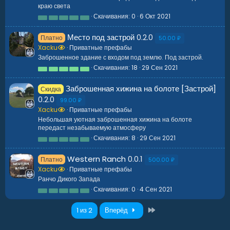
ё
краю света
з
д
Скачивания
0
6 Окт 2021
0
.
0
Место под застрой
0.2.0
Платно
0
50.00 ₽
з
Xacku
Приватные префабы
в
Заброшенное здание с входом под землю. Под застрой.
ё
з
Скачивания
18
29 Сен 2021
5
д
.
0
Заброшенная хижина на болоте [Застрой]
Скидка
0
з
0.2.0
99.00 ₽
в
Xacku
Приватные префабы
ё
з
Небольшая уютная заброшенная хижина на болоте
д
передаст незабываемую атмосферу
Скачивания
8
29 Сен 2021
0
.
0
Western Ranch
0.0.1
Платно
0
500.00 ₽
з
Xacku
Приватные префабы
в
Ранчо Дикого Запада
ё
з
Скачивания
0
4 Сен 2021
0
д
.
0
Последний
1 из 2
Вперёд
0
з
в