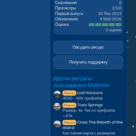
Скачивания
2
Просмотры
2,531
Первый выпуск
30 Янв 2023
Обновление
8 Май 2026
0
Оценка
.
0 оценок
0
0
з
в
Обсудить ресурс
ё
з
д
Получить поддержку
Другие ресурсы
пользователя Shemov
Lost Horizons
Платно
4500. ~80k префабов
Toxic Springs
Платно
Размер: 4к. Число префабов:
∼67k.
Crisis The Rebirth of the
Платно
island
Кастомная карта с размером