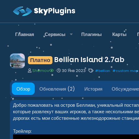
Главная
Сервисы
Плагины
Карты
Bellian Island
2.7ab
Платно
А
Д
Т
Shemov
30 Янв 2023
#
bellian
#
custom map
в
а
е
т
т
г
о
а
и
Обзор
Обновления (2)
История
Обсуждение
р
с
о
з
Добро пожаловать на остров Беллиан, уникальный постап
д
которые развлекут ваших игроков, а также несколькими 
а
дорогах есть мои собственные железнодорожные станции,
н
и
Трейлер:
я