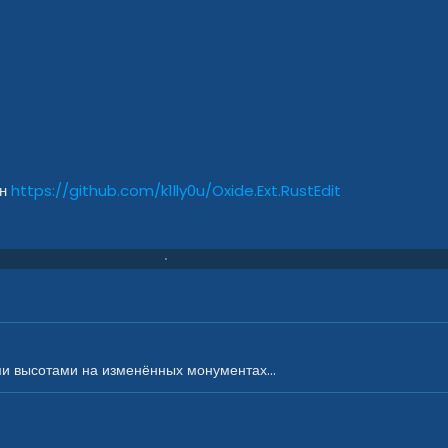
ин
https://github.com/k1lly0u/Oxide.Ext.RustEdit
ми высотами на изменённых монументах...