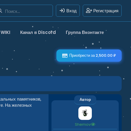
Вход
Регистрация
WIKI
Канал в Discord
Группа Вконтакте
Приобрести за 2,500.00 ₽
кальных памятников,
Автор
те. На железных
Shemov