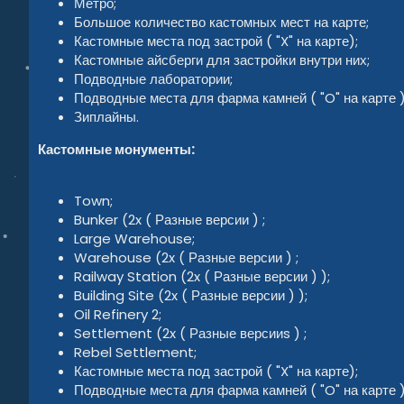
Метро;
Большое количество кастомных мест на карте;
Кастомные места под застрой ( "X" на карте);
Кастомные айсберги для застройки внутри них;
Подводные лаборатории;
Подводные места для фарма камней ( "O" на карте )
Зиплайны.
Кастомные монументы:
Town;
Bunker (2x ( Разные версии ) ;
Large Warehouse;
Warehouse (2x ( Разные версии ) ;
Railway Station (2x ( Разные версии ) );
Building Site (2x ( Разные версии ) );
Oil Refinery 2;
Settlement (2x ( Разные версииs ) ;
Rebel Settlement;
Кастомные места под застрой ( "X" на карте);
Подводные места для фарма камней ( "O" на карте )