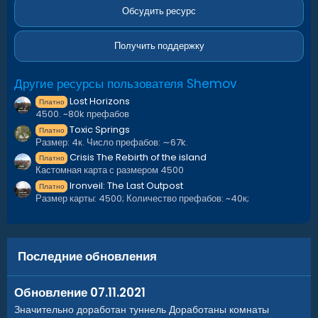
з
в
Обсудить ресурс
ё
з
д
Получить поддержку
Другие ресурсы пользователя Shemov
Lost Horizons
Платно
4500. ~80k префабов
Toxic Springs
Платно
Размер: 4к. Число префабов: ∼67k.
Crisis The Rebirth of the island
Платно
Кастомная карта с размером 4500
Ironveil: The Last Outpost
Платно
Размер карты: 4500; Количество префабов: ~40к;
Последние обновления
Обновление 07.11.2021
Значительно доработан туннель Доработаны комнаты