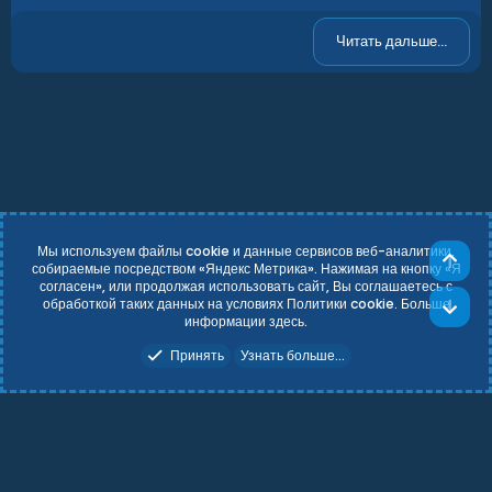
Читать дальше...
Мы используем файлы cookie и данные сервисов веб-аналитики,
Све
собираемые посредством «Яндекс Метрика». Нажимая на кнопку «Я
согласен», или продолжая использовать сайт, Вы соглашаетесь с
Russian (RU)
Условия и правила
обработкой таких данных на условиях Политики cookie. Больше
Сни
Политика конфиденциальности
Справка
Главная
R
информации
здесь
.
S
Add-ons by TeslaCloud ☁️
S
Принять
Узнать больше...
Theming with
by:
DohTheme