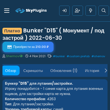
Bunker "D15" ( Монумент / под
Платно
застрой )
2022-06-30
Приобрести за 210.00 ₽
А
Д
Т
Shemov
4 Ноя 2021
#
bunker
#
custom prefab
#
shemov
в
а
е
т
т
г
о
а
и
Обзор
Скриншоты
Обновления (1)
История
О
р
с
о
з
Бункер "D15" для лутания/застройки.
д
Игроку понадобится - 1 синия карта для лутания военных
а
ящиков, для застройки карта не нужна.
н
Количество префабов
: 4263
и
Тип
: Для лутания/застройки.
я
Уровень требуемой карты
: синий