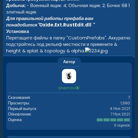
Добыча:
- Военный ящик: 4; Обычная ящик: 2; Бочки: 68 1
элитный ящик
Для правильной работы префаба вам
понадобится"
Oxide.Ext.RustEdit.dll
"
Установка
Перетащите файлы в папку "CustomPrefabs". Аккуратно
подстройтесь под рельеф местности и примените &
height & splat & topology & alpha.
Автор
Shemov
Скачивания
7
Просмотры
1,580
Первый выпуск
4 Ноя 2021
Обновление
7 Ноя 2021
0
Оценка
.
0 оценок
0
0