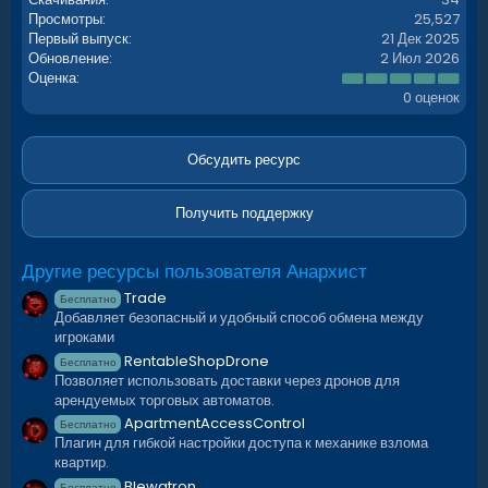
Просмотры
25,527
Первый выпуск
21 Дек 2025
Обновление
2 Июл 2026
0
Оценка
.
0 оценок
0
0
з
в
Обсудить ресурс
ё
з
д
Получить поддержку
Другие ресурсы пользователя Анархист
Trade
Бесплатно
Добавляет безопасный и удобный способ обмена между
игроками
RentableShopDrone
Бесплатно
Позволяет использовать доставки через дронов для
арендуемых торговых автоматов.
ApartmentAccessControl
Бесплатно
Плагин для гибкой настройки доступа к механике взлома
квартир.
Blewatron
Бесплатно