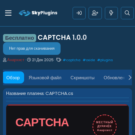
CAPTCHA
1.0.0
Бесплатно
Нет прав для скачивания
А
Д
Т
Анархист
21 Дек 2025
#
captcha
#
oxide
#
plugins
в
а
е
т
т
г
о
а
и
Обзор
Языковой файл
Скриншоты
Обновления (1
р
с
о
з
Название плагина: CAPTCHA.cs
д
а
н
и
CAPTCHA
я
МЕСТНЫЙ
ДУРАЧЁК
Анархист