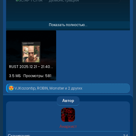
Если вам понравился плагин —
ставьте
Показать полностью...
лайки и пишите отзывы!
Присоединяйся к сообществу
RUST 2025.12.21 - 21.40.25.03.gif
Новости, обновления и поддержка — в
наших каналах
3.5 МБ · Просмотры: 581
Р
VJKazantip
,
ROBIN
,
Monster
и 2 других
е
а
Автор
к
ц
и
и
:
Discord
Анархист
Telegram
Скачивания
34