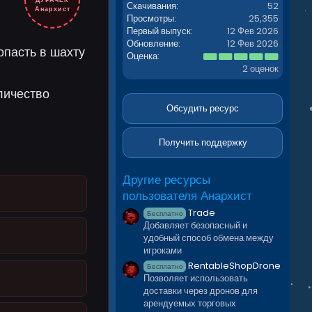
ДУРАЧЁК
Скачивания
52
Анархист
Просмотры
25,355
Первый выпуск
12 Фев 2026
Обновление
12 Фев 2026
опасть в шахту
5
Оценка
.
2 оценок
0
0
личество
з
в
Обсудить ресурс
ё
з
д
Получить поддержку
Другие ресурсы
пользователя Анархист
Trade
Бесплатно
Добавляет безопасный и
удобный способ обмена между
игроками
RentableShopDrone
Бесплатно
Позволяет использовать
доставки через дронов для
арендуемых торговых