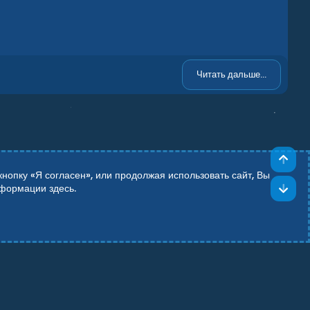
Читать дальше...
Све
опку «Я согласен», или продолжая использовать сайт, Вы
Сни
информации
здесь
.
Add-ons by TeslaCloud ☁️
Theming with
by:
DohTheme