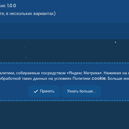
ия: 1.0.0
те, в нескольких вариантах)
итики, собираемые посредством «Яндекс Метрика». Нажимая на кн
 обработкой таких данных на условиях Политики cookie. Больше 
сти
Справка
Главная
R
Принять
Узнать больше...
S
S