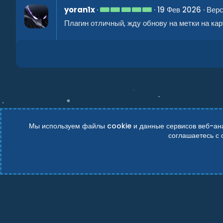
ё
5
yoran1x
19 Фев 2026
Верс
з
.
д
Плагин отличный, жду обнову на метки на кар
0
0
з
в
ё
з
д
Мы используем файлы cookie и данные сервисов веб-анал
соглашаетесь с
Russian (RU)
Условия и правила
Политика конфиденциально