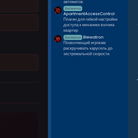
автоматов.
Бесплатно
ApartmentAccessControl
Плагин для гибкой настройки
доступа к механике взлома
квартир.
Blewatron
Бесплатно
Позволяющий игрокам
раскручивать карусель до
экстремальной скорости.