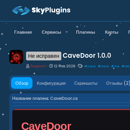
Главная
Сервисы
Плагины
Карты
CaveDoor
1.0.0
Не исправен
А
Д
Т
Анархист
12 Фев 2026
#
cave
#
mine
#
ore
#
oxi
в
а
е
т
т
г
о
а
и
Обзор
Конфигурация
Скриншоты
Отзывы (2
р
с
о
з
Название плагина: CaveDoor.cs
д
а
н
и
CaveDoor
я