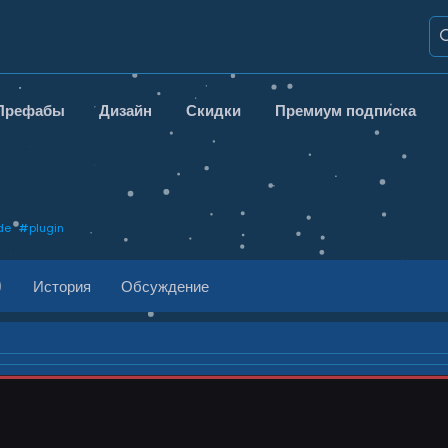
Префабы
Дизайн
Скидки
Премиум подписка
de
#
plugin
)
История
Обсуждение