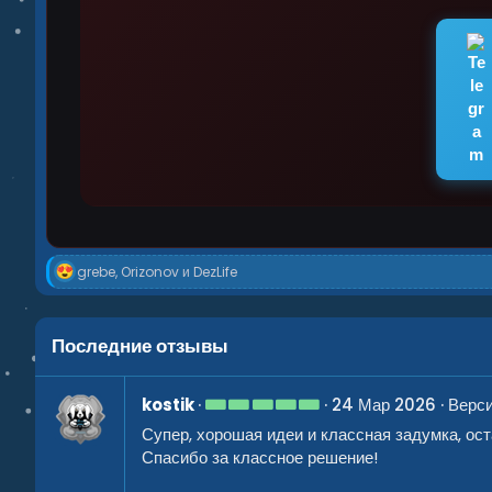
Р
grebe
,
Orizonov
и
DezLife
е
а
к
ц
Последние отзывы
и
и
:
5
kostik
24 Мар 2026
Верси
.
Супер, хорошая идеи и классная задумка, ос
0
0
Спасибо за классное решение!
з
в