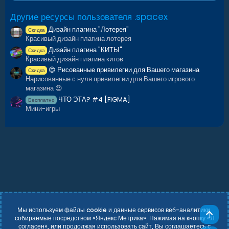
Другие ресурсы пользователя .spacex
Дизайн плагина "Лотерея"
Скидка
Красивый дизайн плагина лотерея
Дизайн плагина "КИТЫ"
Скидка
Красивый дизайн плагина китов
😍 Рисованные привилегии для Вашего магазина
Скидка
Нарисованные с нуля привилегии для Вашего игрового
магазина 😍
ЧТО ЭТА? #4 [FIGMA]
Бесплатно
Мини-игры
Мы используем файлы cookie и данные сервисов веб-аналитики,
Све
собираемые посредством «Яндекс Метрика». Нажимая на кнопку «Я
согласен», или продолжая использовать сайт, Вы соглашаетесь с
Russian (RU)
Условия и правила