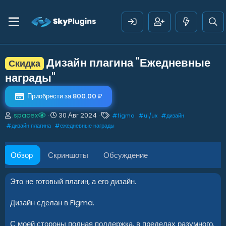
Дизайн плагина "Ежедневные
Скидка
награды"
Приобрести за 800.00 ₽
А
Д
Т
.spacex
30 Авг 2024
#
figma
#
ui/ux
#
дизайн
в
а
е
#
дизайн плагина
#
ежедневные награды
т
т
г
о
а
и
р
с
Обзор
Скриншоты
Обсуждение
о
з
д
Это не готовый плагин, а его дизайн.
а
н
Дизайн сделан в Figma.
и
я
С моей стороны полная поддержка, в пределах разумного.