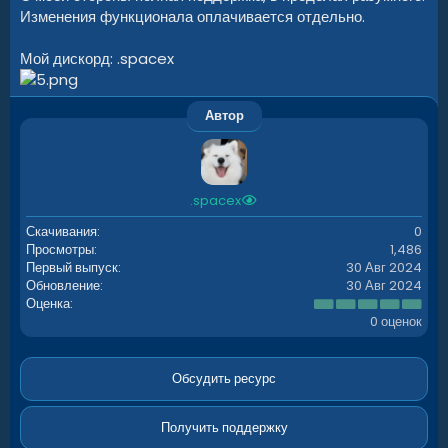
Изменения функционала оплачивается отдельно.
Мой дискорд: .spacex
Автор
.spacex
Скачивания
0
Просмотры
1,486
Первый выпуск
30 Авг 2024
Обновление
30 Авг 2024
0
Оценка
.
0 оценок
0
0
з
в
Обсудить ресурс
ё
з
д
Получить поддержку