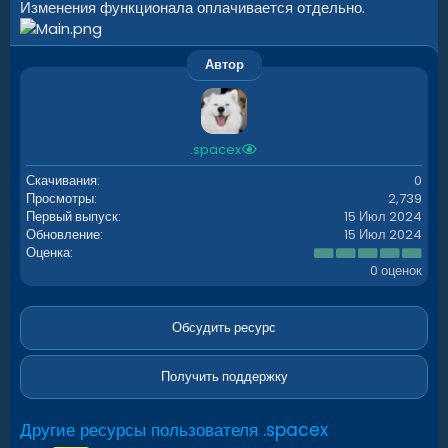
Изменения функционала оплачивается отдельно.
Автор
.spacex
Скачивания
0
Просмотры
2,739
Первый выпуск
15 Июл 2024
Обновление
15 Июл 2024
0
Оценка
.
0 оценок
0
0
з
в
Обсудить ресурс
ё
з
д
Получить поддержку
Другие ресурсы пользователя .spacex