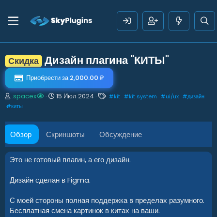
Дизайн плагина "КИТЫ"
Скидка
Приобрести за 2,000.00 ₽
А
Д
Т
.spacex
15 Июл 2024
#
kit
#
kit system
#
ui/ux
#
дизайн
в
а
е
#
киты
т
т
г
о
а
и
р
с
Обзор
Скриншоты
Обсуждение
о
з
д
Это не готовый плагин, а его дизайн.
а
н
Дизайн сделан в Figma.
и
я
С моей стороны полная поддержка в пределах разумного.
Бесплатная смена картинок в китах на ваши.