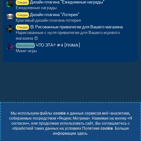
Дизайн плагина "Ежедневные награды"
Скидка
Ежедневные награды
Дизайн плагина "Лотерея"
Скидка
Красивый дизайн плагина лотерея
😍 Рисованные привилегии для Вашего магазина
Скидка
Нарисованные с нуля привилегии для Вашего игрового
магазина 😍
ЧТО ЭТА? #4 [FIGMA]
Бесплатно
Мини-игры
Мы используем файлы cookie и данные сервисов веб-аналитики,
собираемые посредством «Яндекс Метрика». Нажимая на кнопку «Я
согласен», или продолжая использовать сайт, Вы соглашаетесь с
Russian (RU)
Условия и правила
обработкой таких данных на условиях Политики cookie. Больше
Политика конфиденциальности
Справка
Главная
R
информации
здесь
.
S
Add-ons by TeslaCloud ☁️
S