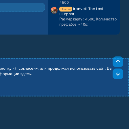
4500
Ironveil: The Last
Платно
Outpost
Размер карты: 4500; Количество
префабов: ~40к;
Све
опку «Я согласен», или продолжая использовать сайт, Вы
Сни
информации
здесь
.
Add-ons by TeslaCloud ☁️
Theming with
by:
DohTheme