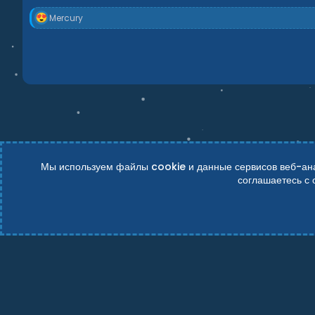
Р
Mercury
е
а
к
ц
и
и
:
Мы используем файлы cookie и данные сервисов веб-анал
соглашаетесь с
Russian (RU)
Условия и правила
Политика конфиденциально