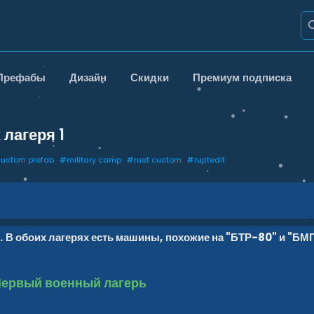
Префабы
Дизайн
Скидки
Премиум подписка
 лагеря
1
custom prefab
#
military camp
#
rust custom
#
rustedit
В обоих лагерях есть машины, похожие на "БТР-80" и "БМП
ервый военный лагерь