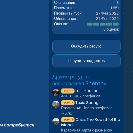
Скачивания
3
Просмотры
1,851
Первый выпуск
27 Фев 2022
Обновление
27 Фев 2022
0
Оценка
.
0 оценок
0
0
з
в
Обсудить ресурс
ё
з
д
Получить поддержку
Другие ресурсы
пользователя Shemov
Lost Horizons
Платно
4500. ~80k префабов
Toxic Springs
Платно
Размер: 4к. Число префабов:
∼67k.
Crisis The Rebirth of the
Платно
ам потребуется
island
Кастомная карта с размером