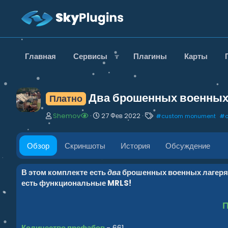
Главная
Сервисы
Плагины
Карты
Два брошенных военных
Платно
А
Д
Т
Shemov
27 Фев 2022
#
custom monument
#
в
а
е
т
т
г
о
а
и
Обзор
Скриншоты
История
Обсуждение
р
с
о
з
В этом комплекте есть
два
брошенных военных лагеря. 
д
есть функциональные MRLS!
а
н
П
и
я
Количество префабов
- 661