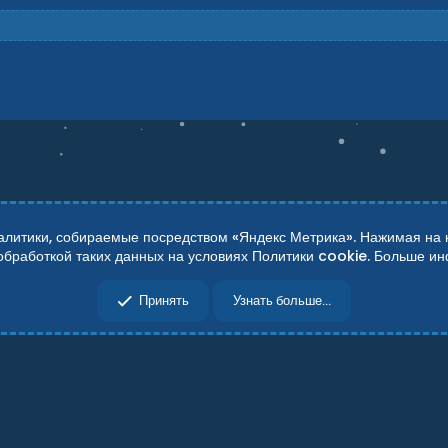
итики, собираемые посредством «Яндекс Метрика». Нажимая на кн
 обработкой таких данных на условиях Политики cookie. Больше 
сти
Справка
Главная
R
Принять
Узнать больше...
S
S