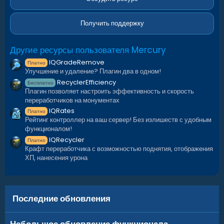
- быстро добавлять новые предметы в пресет
ё
Все детали — в блоке
«Команды»
.
з
д
Получить поддержку
Отображение на G-Map :
Выброшенные контейнеры можно
подсветить на G-Map
.
Другие ресурсы пользователя Mercury
Для каждого типа контейнера можно настроить
свой
IQGradeRemove
Платно
отдельный маркер
:
Улучшение и удаление? Плагин два в одном!
например, разные размеры или цвета для контейнеров на
RecyclerEfficiency
Бесплатно
берегу и на воде.
Плагин позволяет настроить эффективность и скорость
Это помогает направлять игроков к событиям!
переработчиков на монументах
IQRates
Платно
Уведомление в чат :
Рейтинг контроллер на ваш сервер! Без излишеств с удобным
функционалом!
При респавне контейнеров - в чат будет отправляться
IQRecycler
уведомление, которое можно настроить в языковых
Платно
Крафт переработчика с возможностью поднятия, отображения
файлах
ХП, нанесения урона
Последние обновления