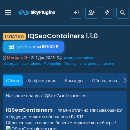
IQSeaContainers
1.1.0
Платно
Приобрести за 599.00 ₽
А
Д
Т
Mercury
7 Дек 2025
#
cargocontainers
в
а
е
#
cargoshipcontainers
#
dropship
#
iqplugins
#
iqseacontainers
т
т
г
о
а
и
р
с
Обзор
Конфигурация
Команды
Обновления (1)
о
з
д
Название плагина: IQSeaContainers.cs
а
н
IQSeaContainers
и
- плагин отлично вписывающийся
я
в будущее морское обновление RUST!
Сброшенные на и возле берега - морские контейнеры!