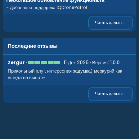
Небольшое обновление функционала
- Добавлена поддержка IQDronePatrol
Читать дальше...
Последние отзывы
5
Zergur
11 Дек 2025
Версия: 1.0.0
.
Прикольный плуг, интересная задумка) меркурий как
0
0
всегда на высоте.
з
в
ё
Читать дальше...
з
д