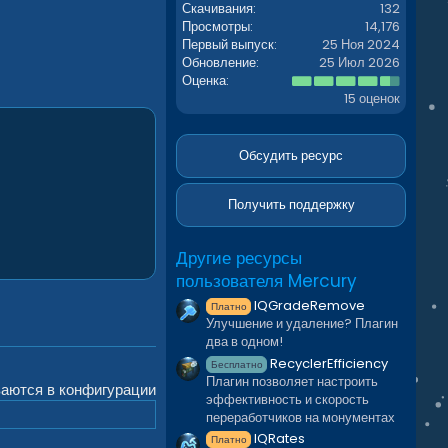
Скачивания
132
Просмотры
14,176
Первый выпуск
25 Ноя 2024
Обновление
25 Июл 2026
4
Оценка
.
15 оценок
9
3
з
в
Обсудить ресурс
ё
з
д
Получить поддержку
Другие ресурсы
пользователя Mercury
IQGradeRemove
Платно
Улучшение и удаление? Плагин
два в одном!
RecyclerEfficiency
Бесплатно
Плагин позволяет настроить
ваются в конфигурации
эффективность и скорость
переработчиков на монументах
IQRates
Платно