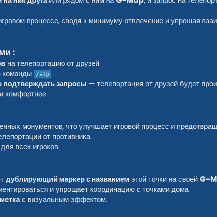
 на ник друга
или рядом с ним на
G-Map
, и запрос на телепо
игровом процессе, сводя к минимуму отвлечение и упрощая вза
ми :
ов
на телепортацию от друзей.
ю команды
.
/atp
ю подтверждать запросы
— телепортация от друзей будет про
 и комфортнее
енных монументов, что улучшает игровой процесс и предотвра
елепортации от противника.
для всех игроков.
ет
дублирующий маркер с названием
этой точки на своей
G-M
иентироваться и упрощает координацию с точками дома.
метка
с визуальным эффектом.