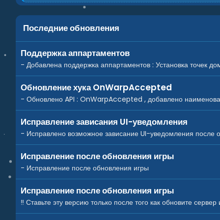
е
а
к
ц
Последние обновления
и
и
:
Поддержка аппартаментов
- Добавлена поддержка аппартаментов : Установка точек дома
Обновление хука OnWarpAccepted
- Обновлено API : OnWarpAccepted , добавлено наименов
Исправление зависания UI-уведомления
- Исправлено возможное зависание UI-уведомления после 
Исправление после обновления игры
- Исправление после обновления игры
Исправление после обновления игры
‼️ Ставьте эту версию только после того как обновите сервер и