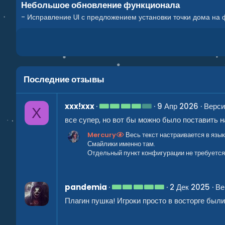
Небольшое обновление функционала
- Исправление UI с предложением установки точки дома на 
Последние отзывы
4
xxx!xxx
9 Апр 2026
Верси
X
.
все супер, но вот бы можно было поставить н
0
0
Mercury
Весь текст настраивается в язы
з
в
Смайлики именно там.
ё
Отдельный пункт конфигурации не требуется
з
д
5
pandemia
2 Дек 2025
Ве
.
Плагин пушка! Игроки просто в восторге были 
0
0
з
в