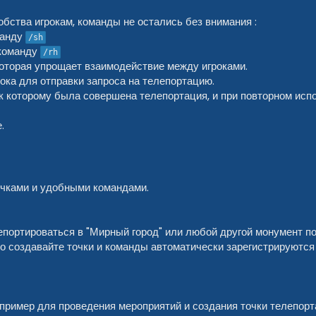
обства игрокам, команды не остались без внимания :
манду
/sh
 команду
/rh
оторая упрощает взаимодействие между игроками.
ока для отправки запроса на телепортацию.
 к которому была совершена телепортация, и при повторном ис
.
очками и удобными командами.
лепортироваться в "Мирный город" или любой другой монумент п
о создавайте точки и команды автоматически зарегистрируются
ример для проведения мероприятий и создания точки телепорта