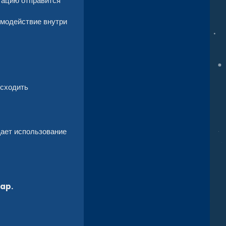
ртацию отправится
имодействие внутри
исходить
щает использование
ap.