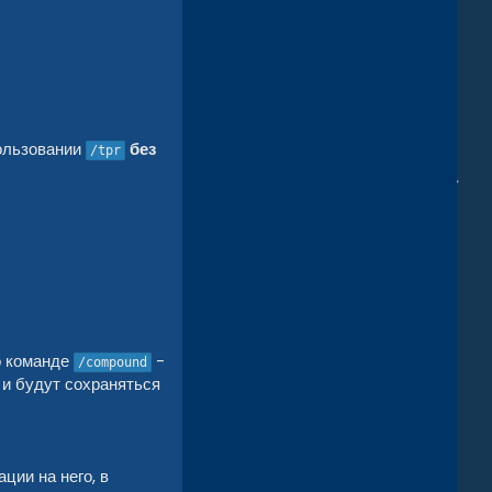
пользовании
без
/tpr
о команде
-
/compound
 и будут сохраняться
ции на него, в