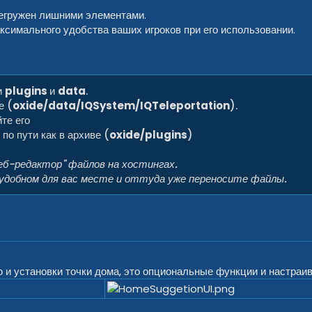
егружен лишними элементами.
симального удобства ваших игроков при его использовании.
и
plugins
и
data
.
е (
oxide/data/IQSystem/IQTeleportation
).
те его
о по пути как в архиве (
oxide/plugins
)
еб-редактор" файлов на хостингах.
 удобном для вас месте и оттуда уже переносите файлы.
ю и установки точки дома, это опциональные функции и настраи