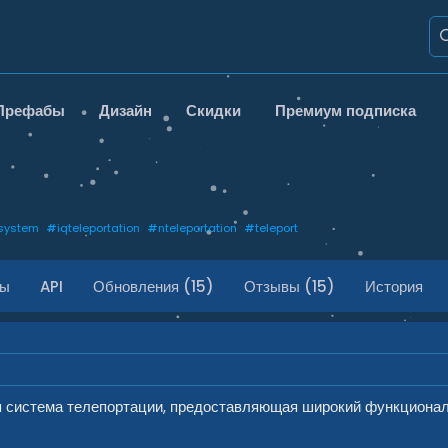
Префабы
Дизайн
Скидки
Премиум подписка
system
#
iqteleportation
#
nteleportation
#
teleport
ды
API
Обновления (15)
Отзывы (15)
История
я система телепортации, предоставляющая широкий функциона