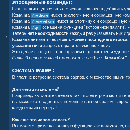
Упрощенные команды :
Цель плагина упростить его использование и добавить уд
Команда
имеет аналогичную и сокращенную ко
/sethome
Команда
имеет аналогичную и сокращенную
/removehome
Команда
оснащена функцией "встроенной памяти", к
/tpr
Теперь
нет необходимости
каждый раз указывать ник игр
Команда автоматически
запоминает последнего игрока
,
указания ника
запрос отправится именно к нему.
Это делает процесс телепортации еще быстрее и удобнее
Полный список команд смотрите в разделе
"Команды"
Система WARP :
В плагине встроена система варпов, с множественными т
Для чего это система?
Например, вы хотите сделать так, чтобы игроки могли те
вы можете это сделать с помощью данной системы, прост
каждый вайп сервера!
Как еще это использовать?
Вы можете применять данную функцию как вам угодно, нап