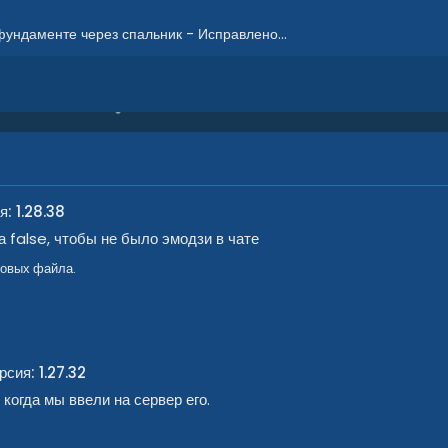
фундаменте через спальник - Исправлено...
я: 1.28.38
а false, чтобы не было эмодзи в чате
ковых файла.
рсия: 1.27.32
когда мы ввели на сервер его.