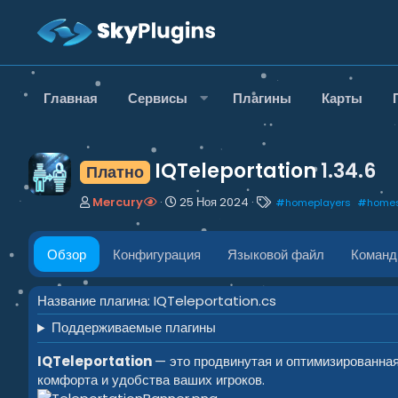
Главная
Сервисы
Плагины
Карты
IQTeleportation
1.34.6
Платно
А
Д
Т
Mercury
25 Ноя 2024
#
homeplayers
#
home
в
а
е
т
т
г
о
а
и
Обзор
Конфигурация
Языковой файл
Коман
р
с
о
з
Название плагина: IQTeleportation.cs
д
Поддерживаемые плагины
а
н
IQTeleportation
— это продвинутая и оптимизированна
и
я
комфорта и удобства ваших игроков.