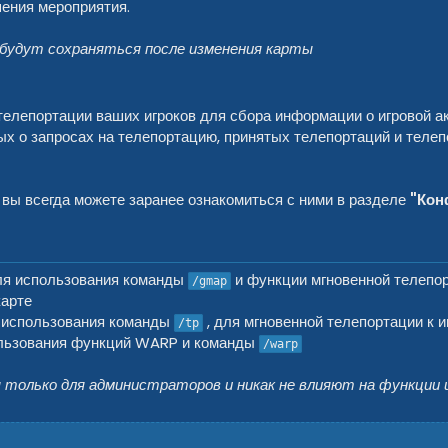
ения мероприятия.
будут сохраняться после изменения карты
 телепортации ваших игроков для сбора информации о игровой а
х о запросах на телепортацию, принятых телепортаций и телеп
 вы всегда можете заранее ознакомиться с ними в разделе
"Кон
ля использования команды
и функции мгновенной телепо
/gmap
карте
 использования команды
, для мгновенной телепортации к и
/tp
льзования функций WARP и команды
/warp
только для администраторов и никак не влияют на функции и