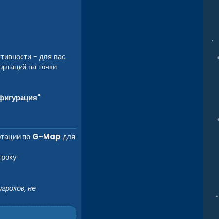
ктивности - для вас
ортаций на точки
фигурация"
ртации по
G-Map
для
гроку
гроков, не