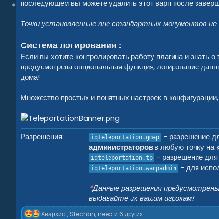
последующем вы можете удалить этот варп после заверш
Точки установленные вне стандартных монументов не 
Система логирования :
Если вы хотите контролировать работу плагина и знать о
предусмотрена опциональная функция, логирование данны
дома!
Множество простых и понятных настроек в конфигурации,
Разрешения
- разрешение д
iqteleportation.gmap
администраторов
в любую точку на 
- разрешение для
iqteleportation.tp
- для испо
iqteleportation.warpadmin
*
Данные разрешения предусмотрены 
выдавайте их вашим игрокам!
Р
Анархист
,
Stechkin
,
need
и 6 других