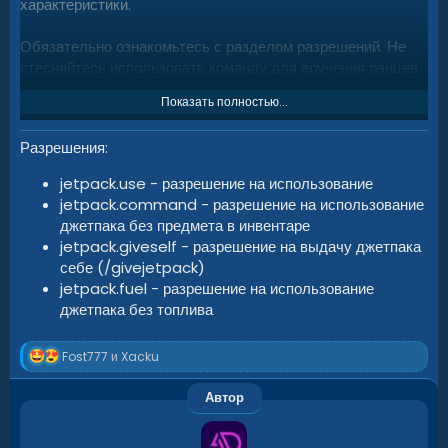
характеристики.
Обязательно ознакомьтесь с разделом разрешений. Не
стесняйтесь использовать команду для вручения ранцев
в качестве награды за выполнение других заданий на
Показать полностью...
вашем сервере с помощью предоставленных команд.
Убедитесь, что у вас есть немного топлива — и вперёд, к
Разрешения
небесам!
jetpack.use - разрешение на использование
jetpack.command - разрешение на использование
джетпака без предмета в инвентаре
jetpack.giveself - разрешение на выдачу джетпака
себе (/givejetpack)
jetpack.fuel - разрешение на использование
джетпака без топлива
Р
Fost777
и
Xacku
е
а
Автор
к
ц
и