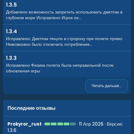
1.3.5
Добавлено возможность запретить использовать джетпак в
глубоком море Исправлено Игрок не...
1.3.4
Исправлено: Джетпак тянуло в стророну при полете прямо
Невозможно было отключить потребление...
1.3.3
Исправлено Физика полета была неправильной после
обновления игры
Читать дальше...
Последние отзывы
4
Prokyror_rust
11 Апр 2026
Версия:
.
1.3.6
0