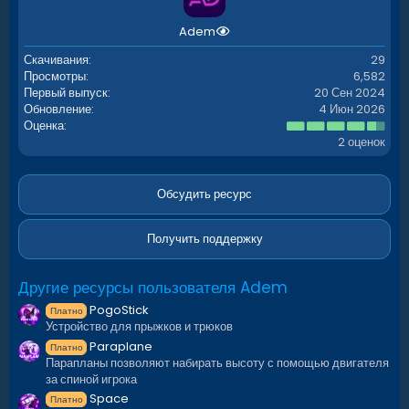
и
:
Adem
Скачивания
29
Просмотры
6,582
Первый выпуск
20 Сен 2024
Обновление
4 Июн 2026
4
Оценка
.
2 оценок
5
0
з
в
Обсудить ресурс
ё
з
д
Получить поддержку
Другие ресурсы пользователя Adem
PogoStick
Платно
Устройство для прыжков и трюков
Paraplane
Платно
Парапланы позволяют набирать высоту с помощью двигателя
за спиной игрока
Space
Платно