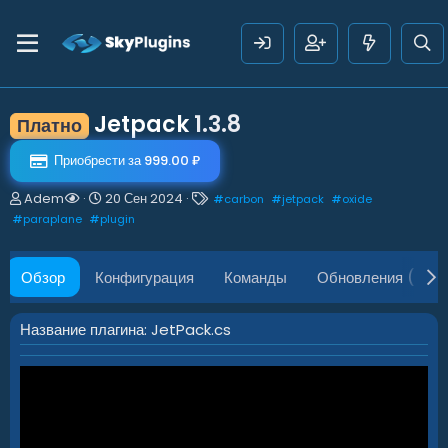
Jetpack
1.3.8
Платно
Приобрести за 999.00 ₽
А
Д
Т
Adem
20 Сен 2024
#
carbon
#
jetpack
#
oxide
в
а
е
#
paraplane
#
plugin
т
т
г
о
а
и
р
с
Обзор
Конфигурация
Команды
Обновления (18)
о
з
д
Название плагина: JetPack.cs
а
н
и
я