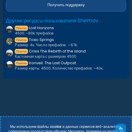
д
Получить поддержку
Другие ресурсы пользователя Shemov
Lost Horizons
Платно
4500. ~80k префабов
Toxic Springs
Платно
Размер: 4к. Число префабов: ∼67k.
Crisis The Rebirth of the island
Платно
Кастомная карта с размером 4500
Ironveil: The Last Outpost
Платно
Размер карты: 4500; Количество префабов: ~40к;
Мы используем файлы cookie и данные сервисов веб-аналитики,
Све
собираемые посредством «Яндекс Метрика». Нажимая на кнопку «Я