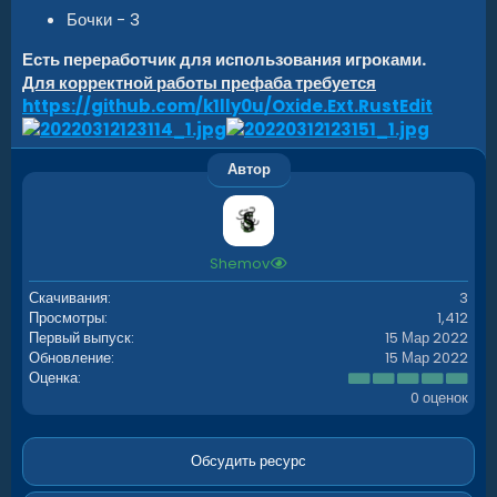
Бочки - 3
Есть переработчик для использования игроками.
Для корректной работы префаба требуется
https://github.com/k1lly0u/Oxide.Ext.RustEdit
Автор
Shemov
Скачивания
3
Просмотры
1,412
Первый выпуск
15 Мар 2022
Обновление
15 Мар 2022
0
Оценка
.
0 оценок
0
0
з
в
Обсудить ресурс
ё
з