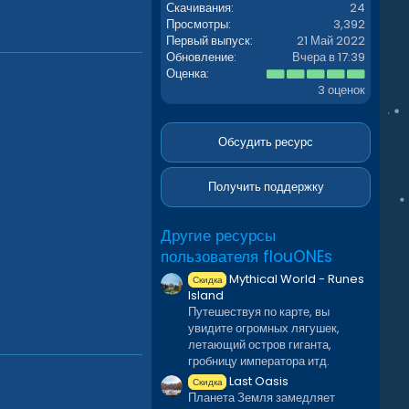
Скачивания
24
Просмотры
3,392
Первый выпуск
21 Май 2022
Обновление
Вчера в 17:39
5
Оценка
.
3 оценок
0
0
з
в
Обсудить ресурс
ё
з
д
Получить поддержку
Другие ресурсы
пользователя flouONEs
Mythical World - Runes
Скидка
Island
Путешествуя по карте, вы
увидите огромных лягушек,
летающий остров гиганта,
гробницу императора итд.
Last Oasis
Скидка
Планета Земля замедляет