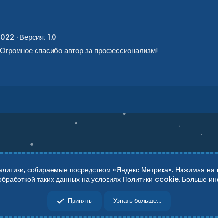
2022
Версия: 1.0
! Огромное спасибо автор за профессионализм!
итики, собираемые посредством «Яндекс Метрика». Нажимая на кн
 обработкой таких данных на условиях Политики cookie. Больше 
сти
Справка
Главная
R
Принять
Узнать больше...
S
S