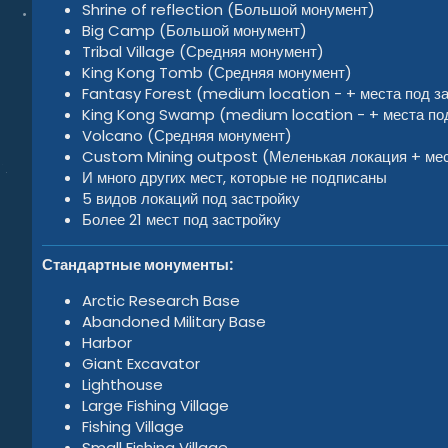
Shrine of reflection (Большой монумент)
Big Camp (Большой монумент)
Tribal Village (Средняя монумент)
King Kong Tomb (Средняя монумент)
Fantasy Forest (medium location - + места под з
King Kong Swamp (medium location - + места под
Volcano (Средняя монумент)
Custom Mining outpost (Меленькая локация + мес
И много других мест, которые не подписаны
5 видов локаций под застройку
Более 21 мест под застройку
Стандартные монументы:
Arctic Research Base
Abandoned Military Base
Harbor
Giant Excavator
Lighthouse
Large Fishing Village
Fishing Village
Small Fishing Village