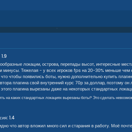
 1.9
нообразные локации, острова, перепады высот, интересные места
 и минусы. Тяжелая - у всех игроков fps на 20-30% меньше чем 
что чтобы появились боты, нужно дополнительно купить плагин 
автора плагина свой внутренний курс 70р за доллар, поэтому он 
з этого плагина вырезаны даже на некоторых стандартных локац
ять на каких стандартных локациях вырезаны боты? Это сделать невозмо
сия: 1.4
но что автор вложил много сил и старания в работу. Моё почте