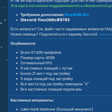
А так же карта идеально подходит для пвп и пве серверов
Эта карта постоянно поддерживается и обновляется д
Требуемое дополнение:
RustEdit DLL
Discord: flouONEs#8783
Есть вопросы? См. файл часто задаваемых вопросов FA
Нужна помощь? Подключиться к нашему Discord:
нажмит
Особенности:
Всего 67409 префабов
Размер карты 4096
Оптимальный FPS
9 кастомных локаций с лутом
Более 21 мест под застройку
5 вида локаций под застройку
Все места под застройку помещены "X"
Все кастомные локации подписаны
Кастомные монументы:
Lake Hank Marlowe (Большой монумент)