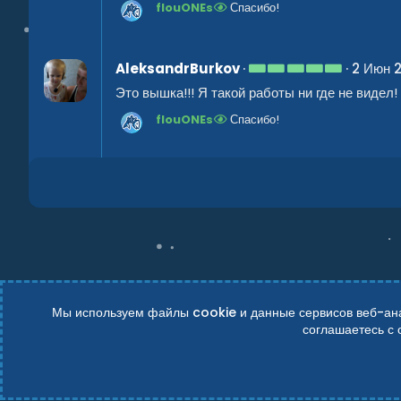
flouONEs
Спасибо!
з
в
ё
з
д
5
AleksandrBurkov
2 Июн 
.
Это вышка!!! Я такой работы ни где не видел
0
0
flouONEs
Спасибо!
з
в
ё
з
д
Мы используем файлы cookie и данные сервисов веб-анал
соглашаетесь с
Russian (RU)
Условия и правила
Политика конфиденциально