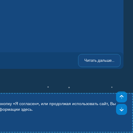
Читать дальше...
Све
опку «Я согласен», или продолжая использовать сайт, Вы
Сни
информации
здесь
.
Add-ons by TeslaCloud ☁️
Theming with
by:
DohTheme