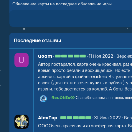
Обновление карты на последнее обновление игры
Последние отзывы
5
uoam
11 Ноя 2022
Версия:
U
.
Автор постарался, карта очень красивая, раз
0
0
время просто бегали и восхищались. Но есть
з
архиве с картой в файле readme Вы узнаете 
в
ё
своих (для тех кто хочет купить в рублях) у 
з
извини, тебе достается за коллаб. А боты бе
д
flouONEs
Спасибо за отзыв, пытаюсь пон
5
AlexTop
31 Июл 2022
Вер
.
ООООчень красивая и атмосферная карта. Вид
0
0