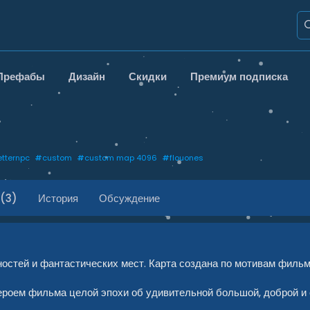
Префабы
Дизайн
Скидки
Премиум подписка
etternpc
#
custom
#
custom map 4096
#
flouones
(3)
История
Обсуждение
стей и фантастических мест. Карта создана по мотивам фильм
героем фильма целой эпохи об удивительной большой, доброй и