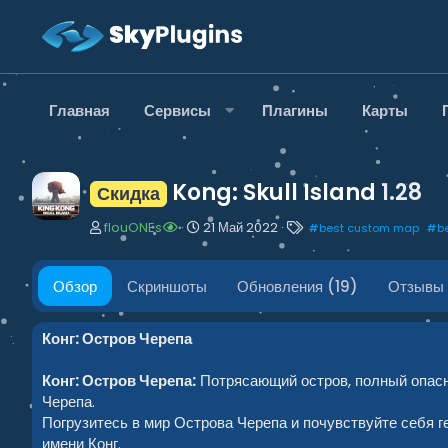
Главная
Сервисы
Плагины
Карты
Kong: Skull Island
1.28
Скидка
А
Д
Т
flouONEs
21 Май 2022
#
best custom map
#
b
в
а
е
т
т
г
о
а
и
Обзор
Скриншоты
Обновления (19)
Отзывы 
р
с
о
з
Конг: Остров Черепа
д
а
Конг: Остров Черепа:
Потрясающий остров, полный опасно
н
Черепа.
и
Погрузитесь в мир Острова Черепа и почувствуйте себя 
я
имени Конг.