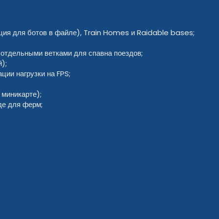
ия для ботов в файле), Train Homes и Raidable bases;
и отдельными ветками для спавна поездов;
);
ии нагрузки на FPS;
 миникарте);
де для ферм;