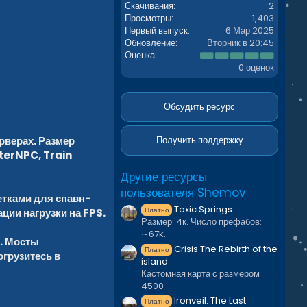
Скачивания
2
Просмотры
1,403
Первый выпуск
6 Мар 2025
Обновление
Вторник в 20:45
0
Оценка
.
0 оценок
0
0
з
в
Обсудить ресурс
ё
з
д
рверах. Размер
Получить поддержку
tterNPC, Train
Другие ресурсы
пользователя Shemov
етками для спавн-
Toxic Springs
Платно
ии нагрузки на FPS.
Размер: 4к. Число префабов:
∼67k.
'. Мосты
Crisis The Rebirth of the
Платно
грузитесь в
island
Кастомная карта с размером
4500
Ironveil: The Last
Платно