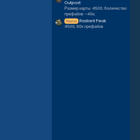
Outpost
Размер карты: 4500; Количество
префабов: ~40к;
Radiant Peak
Платно
4500, 60к префабов