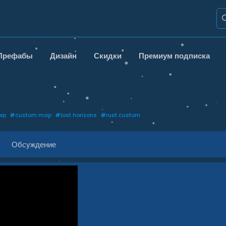
Префабы
Дизайн
Скидки
Премиум подписка
ер
#
custom map
#
lost horizons
#
rust custom
Обсуждение