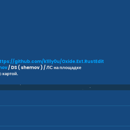
ttps://github.com/k1lly0u/Oxide.Ext.RustEdit
mov
/ DS ( shemov ) / ЛС на площадке
 картой.