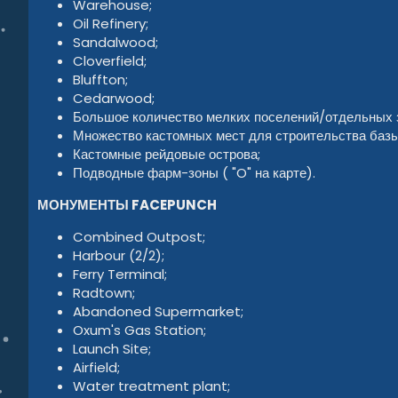
Warehouse;
Oil Refinery;
Sandalwood;
Cloverfield;
Bluffton;
Cedarwood;
Большое количество мелких поселений/отдельных з
Множество кастомных мест для строительства базы (
Кастомные рейдовые острова;
Подводные фарм-зоны ( "O" на карте).
МОНУМЕНТЫ FACEPUNCH
Combined Outpost;
Harbour (2/2);
Ferry Terminal;
Radtown;
Abandoned Supermarket;
Oxum's Gas Station;
Launch Site;
Airfield;
Water treatment plant;