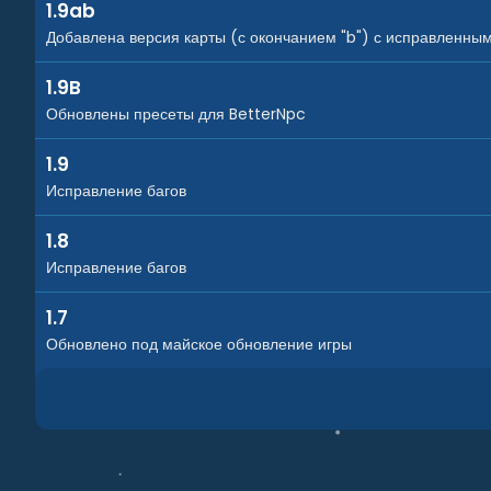
1.9ab
Добавлена версия карты (с окончанием "b") с исправленны
1.9B
Обновлены пресеты для BetterNpc
1.9
Исправление багов
1.8
Исправление багов
1.7
Обновлено под майское обновление игры