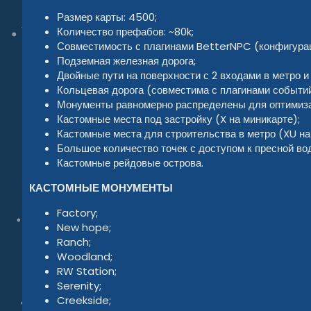
Размер карты: 4500;
Количество префабов: ~80k;
Совместимость с плагинами BetterNPC (конфигурац
Подземная железная дорога;
Двойные пути на поверхности с 2 входами в метро 
Кольцевая дорога (совместима с плагинами событий
Монументы равномерно распределены для оптимизац
Кастомные места под застройку (X на миникарте);
Кастомные места для строительства в метро (XU на
Большое количество точек с доступом к пресной во
Кастомные рейдовые острова.
КАСТОМНЫЕ МОНУМЕНТЫ
Factory;
New hope;
Ranch;
Woodland;
RW Station;
Serenity;
Creekside;