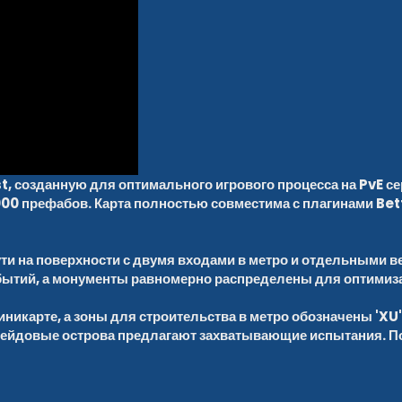
, созданную для оптимального игрового процесса на PvE се
000 префабов. Карта полностью совместима с плагинами Be
и на поверхности с двумя входами в метро и отдельными в
бытий, а монументы равномерно распределены для оптимизац
никарте, а зоны для строительства в метро обозначены 'XU
 рейдовые острова предлагают захватывающие испытания. По