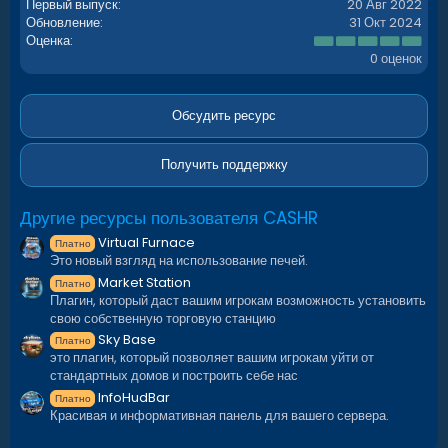
Первый выпуск
20 Авг 2022
Обновление
31 Окт 2024
0
Оценка
.
0 оценок
0
0
з
в
Обсудить ресурс
ё
з
д
Получить поддержку
Другие ресурсы пользователя CASHR
Virtual Furnace
Платно
Это новый взгляд на использование печей.
Market Station
Платно
Плагин, который даст вашим игрокам возможность установить
свою собственную торговую станцию
Sky Base
Платно
это плагин, который позволяет вашим игрокам уйти от
стандартных домов и построить себе нас
InfoHudBar
Платно
Красивая и информативная панель для вашего сервера.