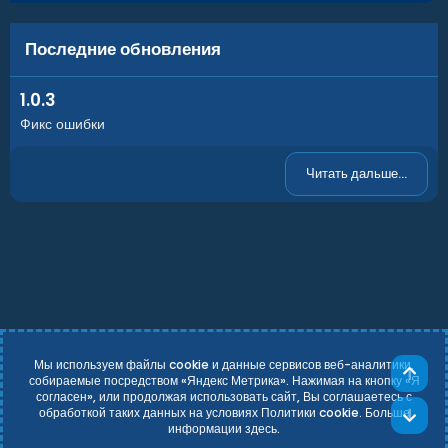
Последние обновления
1.0.3
Фикс ошибки
Читать дальше...
Мы используем файлы cookie и данные сервисов веб-аналитики,
Све
собираемые посредством «Яндекс Метрика». Нажимая на кнопку «Я
согласен», или продолжая использовать сайт, Вы соглашаетесь с
Russian (RU)
Условия и правила
обработкой таких данных на условиях Политики cookie. Больше
Сни
Политика конфиденциальности
Справка
Главная
R
информации
здесь
.
S
Add-ons by TeslaCloud ☁️
S