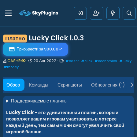
Lucky Click
1.0.3
Платно
Приобрести за 900.00 ₽
А
Д
Т
CASHR
20 Авг 2022
#
cashr
#
click
#
economics
#
lucky
в
а
е
#
money
т
т
г
о
а
и
р
с
Обзор
Команды
Скриншоты
Обновления (1)
И
о
з
д
Поддерживаемые плагины
а
н
Lucky Click - это удивительный плагин, который
и
позволяет вашим игрокам участвовать в лотерее
я
каждый день, тем самым они смогут увеличить свой
игровой баланс.