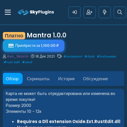
Mantra
1.0.0
Платно
Приобрести за 1,100.00 ₽
А
Д
Т
Avo_Skorm
18 Дек 2021
#
avoskorm
#
dark
#
halloween
в
а
е
#
rust edit
#
skull
т
т
г
о
а
и
р
с
Обзор
Скриншоты
История
Обсуждение
о
з
д
Карта не может быть отредактирована или изменена во
а
время покупки!
н
Размер 2000
и
Элементы 10 - 12к
я
Requires a Dll extension Oxide.Ext.RustEdit.dll