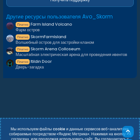
- Portal x6
- itildin Door x1
Другие ресурсы пользователя Avo_Skorm
-Skorm Arena(Colosseum) x1
Farm Island Volcano
Платно
Фарм остров
Facepunch Monuments:
SkormFarmIsland
Платно
Волшебный остров для застройки кланом
Skorm Arena Colloseum
Платно
- Bandit Camp
Масштабная электрическая арена для проведения ивентов
- Cave Medium Hard
Itildin Door
Платно
- Outpost
Дверь-загадка
- Fishing Village A/
- HQM Quarry
- Sulfur Quarry x1
- Lighthouse x2
- Oilrig 1
- Oilrig 2
- Harbor
- Satellite Dish
- Junkyard
Мы используем файлы cookie и данные сервисов веб-аналитики,
- Mining Outpost x3
Све
собираемые посредством «Яндекс Метрика». Нажимая на кнопку «Я
- Oxum`s Gas Station x3
согласен», или продолжая использовать сайт, Вы соглашаетесь с