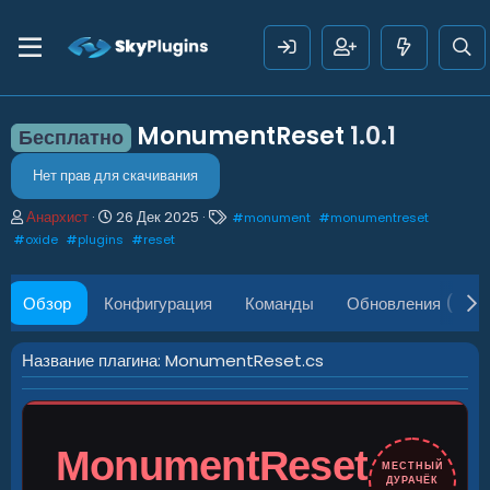
MonumentReset
1.0.1
Бесплатно
Нет прав для скачивания
А
Д
Т
Анархист
26 Дек 2025
#
monument
#
monumentreset
в
а
е
#
oxide
#
plugins
#
reset
т
т
г
о
а
и
р
с
Обзор
Конфигурация
Команды
Обновления (2)
о
з
д
Название плагина: MonumentReset.cs
а
н
и
я
MonumentReset
МЕСТНЫЙ
ДУРАЧЁК