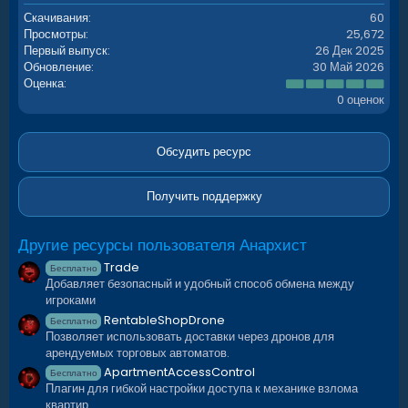
✦
NPC не всегда везде респавнятся
Скачивания
60
Просмотры
25,672
Первый выпуск
26 Дек 2025
Обновление
30 Май 2026
✦
Плагин использует встроенные
0
Оценка
функции из RUST для обновления
.
0 оценок
0
монумента
0
з
в
Обсудить ресурс
ё
з
д
Получить поддержку
Другие ресурсы пользователя Анархист
Если вам понравился плагин —
ставьте
лайки и пишите отзывы!
Trade
Бесплатно
Добавляет безопасный и удобный способ обмена между
игроками
RentableShopDrone
Бесплатно
Позволяет использовать доставки через дронов для
арендуемых торговых автоматов.
Присоединяйся к сообществу
ApartmentAccessControl
Бесплатно
Новости, обновления и поддержка — в
Плагин для гибкой настройки доступа к механике взлома
наших каналах
квартир.