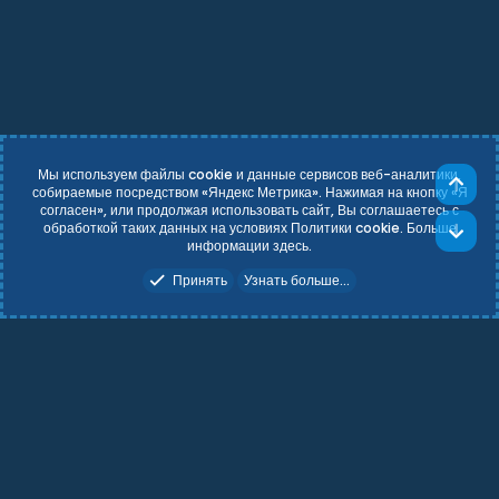
Мы используем файлы cookie и данные сервисов веб-аналитики,
Све
собираемые посредством «Яндекс Метрика». Нажимая на кнопку «Я
согласен», или продолжая использовать сайт, Вы соглашаетесь с
Russian (RU)
Условия и правила
обработкой таких данных на условиях Политики cookie. Больше
Сни
Политика конфиденциальности
Справка
Главная
R
информации
здесь
.
S
Add-ons by TeslaCloud ☁️
S
Принять
Узнать больше...
Theming with
by:
DohTheme