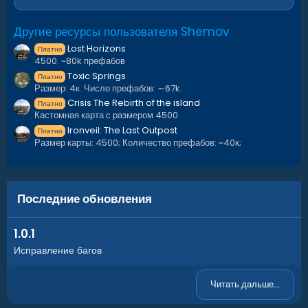
Для корректной работы требуется установить плагин
Другие ресурсы пользователя Shemov
https://github.com/k1lly0u/Oxide.Ext.RustEdit
Lost Horizons
Платно
4500. ~80k префабов
Toxic Springs
Платно
Размер: 4к. Число префабов: ∼67k.
Crisis The Rebirth of the island
Платно
Кастомная карта с размером 4500
Ironveil: The Last Outpost
Платно
Размер карты: 4500; Количество префабов: ~40к;
Последние обновления
1.0.1
Исправление багов
Читать дальше...