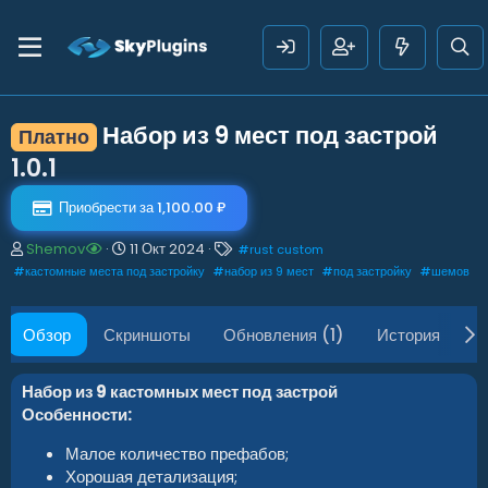
Набор из 9 мест под застрой
Платно
1.0.1
Приобрести за 1,100.00 ₽
А
Д
Т
Shemov
11 Окт 2024
#
rust custom
в
а
е
#
кастомные места под застройку
#
набор из 9 мест
#
под застройку
#
шемов
т
т
г
о
а
и
р
с
Обзор
Скриншоты
Обновления (1)
История
О
о
з
д
Набор из 9 кастомных мест под застрой
а
Особенности:
н
и
Малое количество префабов;
я
Хорошая детализация;