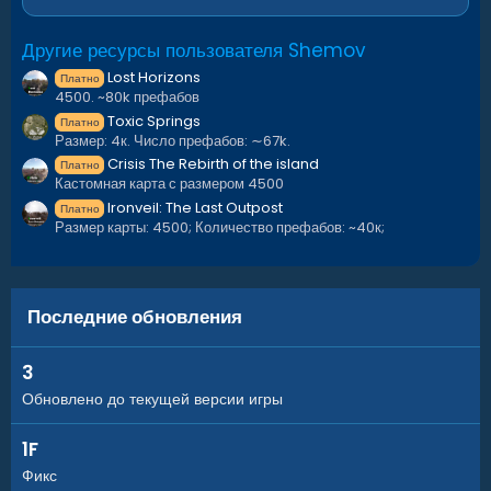
Другие ресурсы пользователя Shemov
Lost Horizons
Платно
4500. ~80k префабов
Toxic Springs
Платно
Размер: 4к. Число префабов: ∼67k.
Crisis The Rebirth of the island
Платно
Кастомная карта с размером 4500
Ironveil: The Last Outpost
Платно
Размер карты: 4500; Количество префабов: ~40к;
Последние обновления
3
Обновлено до текущей версии игры
1F
Фикс