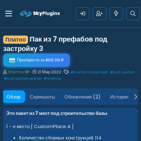
Пак из 7 префабов под
Платно
застройку
3
Приобрести за 800.00 ₽
А
Д
Т
Shemov
21 Мар 2022
#
custom monument
#
rust custom
в
а
е
#
rust custom prefab
#
shemov
т
т
г
о
а
и
р
с
Обзор
Скриншоты
Обновления (2)
История
О
о
з
д
Это пакет из 7 мест под строительство базы
а
н
1 - е место [ CustomPlace A ]
и
я
Количество сборных конструкций: 114