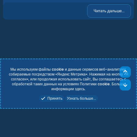
Читать дальше...
Мы используем файлы cookie и данные сервисов веб-аналитики,
Све
собираемые посредством «Яндекс Метрика». Нажимая на кнопку «Я
согласен», или продолжая использовать сайт, Вы соглашаетесь с
Russian (RU)
Условия и правила
обработкой таких данных на условиях Политики cookie. Больше
Сни
Политика конфиденциальности
Справка
Главная
R
информации
здесь
.
S
Add-ons by TeslaCloud ☁️
S
Принять
Узнать больше...
Theming with
by:
DohTheme