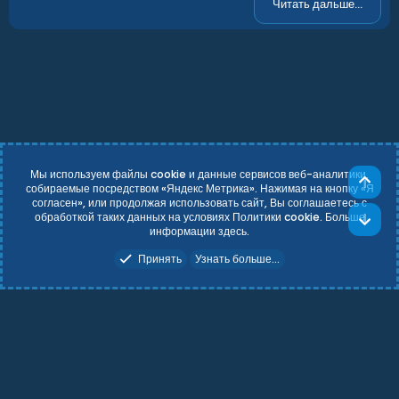
Gas station
Читать дальше...
Supermarket
Мы используем файлы cookie и данные сервисов веб-аналитики,
Све
собираемые посредством «Яндекс Метрика». Нажимая на кнопку «Я
согласен», или продолжая использовать сайт, Вы соглашаетесь с
Russian (RU)
Условия и правила
обработкой таких данных на условиях Политики cookie. Больше
Сни
Политика конфиденциальности
Справка
Главная
R
информации
здесь
.
S
Add-ons by TeslaCloud ☁️
S
Принять
Узнать больше...
Theming with
by:
DohTheme