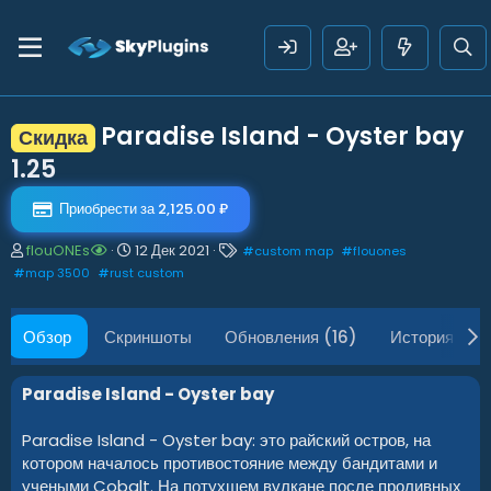
Paradise Island - Oyster bay
Скидка
1.25
Приобрести за 2,125.00 ₽
А
Д
Т
flouONEs
12 Дек 2021
#
custom map
#
flouones
в
а
е
#
map 3500
#
rust custom
т
т
г
о
а
и
р
с
Обзор
Скриншоты
Обновления (16)
История
о
з
д
Paradise Island - Oyster bay
а
н
Paradise Island - Oyster bay: это райский остров, на
и
котором началось противостояние между бандитами и
я
учеными Cobalt. На потухшем вулкане после проливных