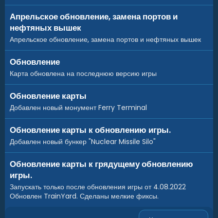
Harbor
Lighthouse
Апрельское обновление, замена портов и
Large Fishing Village
нефтяных вышек
Fishing Village
Апрельское обновление, замена портов и нефтяных вышек
OilRig Small
OilRig Large
Обновление
Train Tunnel
Карта обновлена на последнюю версию игры
Underwater Labs
Launch Site
Обновление карты
Ranch
Outpost
Добавлен новый монумент Ferry Terminal
Military tunnel
Train Yard
Обновление карты к обновлению игры.
Power Plant
Добавлен новый бункер "Nuclear Missile Silo"
Satellite Dish
Bandit camp
Обновление карты к грядущему обновлению
Sphere
игры.
Quarry
Запускать только после обновления игры от 4.08.2022
Junkyard
Обновлен TrainYard. Сделаны мелкие фиксы.
Metro
Mining outpost