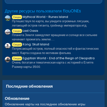
Подземные туннели
Подводные лаборатории
Другие ресурсы пользователя flouONEs
Кастомные подводные локации с лутом
Все места под застройку помещены "X"
Mythical World - Runes Island
Скидка
Все кастомные локации подписаны
Путешествуя по карте, вы увидите огромных лягушек,
летающий остров гиганта, гробницу императора итд.
Last Oasis
Кастомные монументы:
Скидка
Планета Земля замедляет вращение и солнце все сильнее
начинает прожигать землю.....
Crater Village (Средняя локация)
Kong: Skull Island
Nat’s Repairs (Средняя локация)
Скидка
Потрясающий остров, полный опасностей и фантастических
Hemp Farm (Средняя локация)
мест. Карта создана по мотивам фильма.
Bandit Base (Средняя локация)
Egyptian World - End of the Reign of Cleopatra
Скидка
Break Point Docks (Средняя локация)
Очень богатая и тематическая карта с историей о Египте.
Badtown (Средняя локация)
Размер карты 3500.
Bandit Outpost (Маленькая локация)
Barge Camp (Маленькая локация)
Underwater Town (Маленькая локация)
Подводные руины (маленькие кастомные локации
Последние обновления
под водой)
Обновление
Стандартные монументы:
Обновление карты на последнее обновление игры