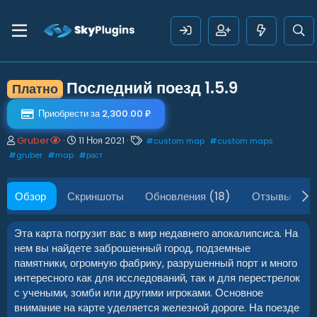
Последний поезд
1.5.9
Платно
Приобрести за 2,300.00 ₽
А
Д
Т
Gruber
11 Ноя 2021
#
custom map
#
custom maps
в
а
е
#
gruber
#
map
#
раст
т
т
г
о
а
и
р
с
Обзор
Скриншоты
Обновления (18)
Отзывы (1)
о
з
д
Эта карта погрузит вас в мир недавнего апокалипсиса. На
а
нем вы найдете заброшенный город, подземные
н
памятники, огромную фабрику, разрушенный порт и много
и
интересного как для исследований, так и для перестрелок
я
с учеными, зомби или другими игроками. Основное
внимание на карте уделяется железной дороге. На поезде