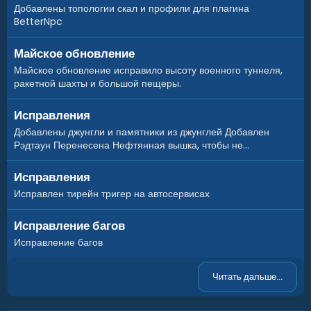
– Fishing Village
Добавлены топологии скал и профили для плагина
– Ranch
BetterNpc
– Lighthouse
– Power Plant
Майское обновление
– Train Yard
Майское обновление исправило высоту военного туннеля,
ракетной шахты и большой пещеры.
Исправления
Добавлены джунгли и памятники из джунглей Добавлен
Рэдтаун Перенесена Нефтянная вышка, чтобы не...
Исправления
Исправлен тирейн тригер на автосервисах
Исправление багов
Исправление багов
Читать дальше...