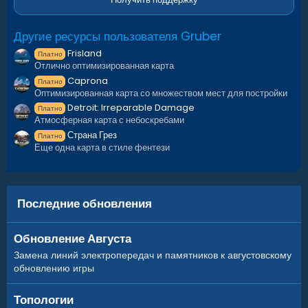
Abandoned Barge;
Diner;
Другие ресурсы пользователя Gruber
Food Market;
13 Station (5 varieties);
Frisland
Платно
4 places to build a base;
Отлично оптимизированная карта
Caprona
Платно
Оптимизированная карта со множеством мест для постройки
Monuments FP:
Detroit: Irreparable Damage
Платно
Атмосферная карта с небоскребами
– Train Tunnel
Страна Грез
Платно
– Launch Site
Еще одна карта в стиле фентези
– Giant Excavator
– JunkYard
– Outpost
– Sewer Branch
Последние обновления
– Water Treatment
– Bandit camp
Обновление Августа
– Sphere
– Quarry
Замена линий электропередач и памятников к августовскому
– Harbor
обновлению игры
– Military tunnels
– OilRig (One is glazed and is located on the ground)
Топологии