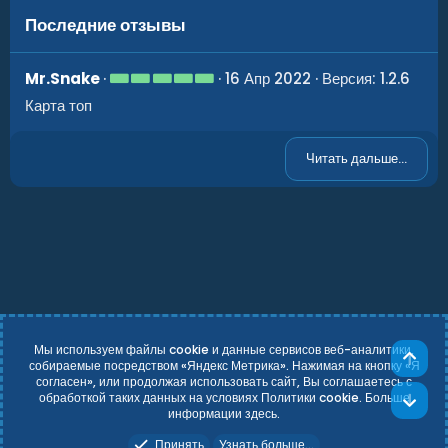
Последние отзывы
5
Mr.Snake
16 Апр 2022
Версия: 1.2.6
.
Карта топ
0
0
з
в
Читать дальше...
ё
з
д
Мы используем файлы cookie и данные сервисов веб-аналитики,
Све
собираемые посредством «Яндекс Метрика». Нажимая на кнопку «Я
согласен», или продолжая использовать сайт, Вы соглашаетесь с
Russian (RU)
Условия и правила
обработкой таких данных на условиях Политики cookie. Больше
Сни
Политика конфиденциальности
Справка
Главная
R
информации
здесь
.
S
Add-ons by TeslaCloud ☁️
S
Принять
Узнать больше...