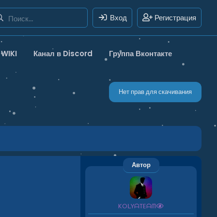
Вход
Регистрация
WIKI
Канал в Discord
Группа Вконтакте
Нет прав для скачивания
Автор
KOᒪYᗩTEᗩᗰ