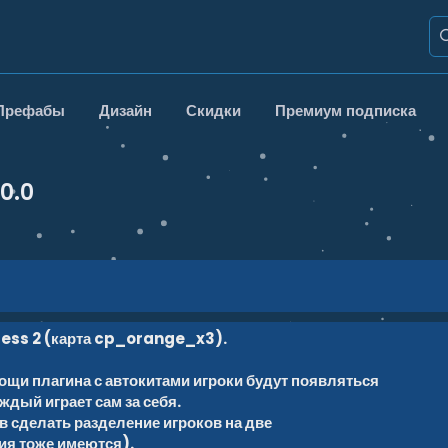
Префабы
Дизайн
Скидки
Премиум подписка
.0.0
ress 2 (карта cp_orange_x3).
мощи плагина с автокитами игроки будут появляться
ждый играет сам за себя.
 сделать разделение игроков на две
ия тоже имеются).