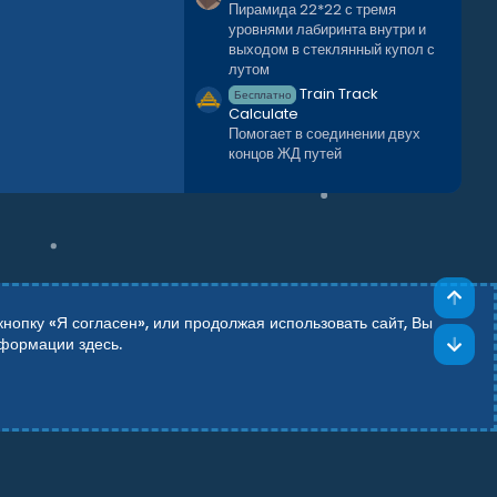
Пирамида 22*22 с тремя
уровнями лабиринта внутри и
выходом в стеклянный купол с
лутом
Train Track
Бесплатно
Calculate
Помогает в соединении двух
концов ЖД путей
Све
опку «Я согласен», или продолжая использовать сайт, Вы
Сни
информации
здесь
.
Add-ons by TeslaCloud ☁️
Theming with
by:
DohTheme