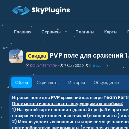
Главная
Сервисы
Плагины
Карты
PVP поле для сражений
1
Скидка
А
Д
Т
KOᒪYᗩTEᗩᗰ
7 Сен 2020
#
pvp
в
а
е
т
т
г
о
а
и
Обзор
Скриншоты
История
Обсуждение
р
с
о
з
Игровая поле для PVP сражений как в игре Team Fort
д
Поле можно использовать следующими способами:
а
1) На пустой карте поставить данный префаб и при по
н
на заранее подготовленных точках (спавнпоинты) и ка
и
2) Можно удалить спавнпоинты и при помощи плагинов
я
противоборствующие команды (места для их появлен