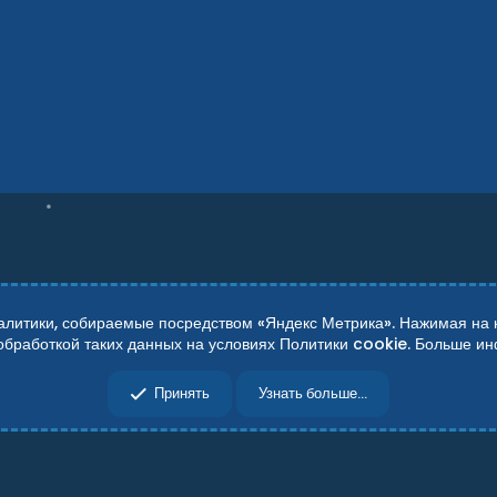
итики, собираемые посредством «Яндекс Метрика». Нажимая на кн
 обработкой таких данных на условиях Политики cookie. Больше 
сти
Справка
Главная
R
Принять
Узнать больше...
S
S