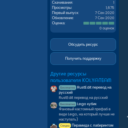
Скачивания
1
Просмотры
1,675
Первый выпуск
7 Сен 2020
Обновление
7 Сен 2020
0
Оценка
.
0 оценок
0
0
з
в
Обсудить ресурс
ё
з
д
Получить поддержку
Другие ресурсы
пользователя KOᒪYᗩTEᗩᗰ
RustEdit перевод на
Бесплатно
русский
RustEdit перевод на русский
Lego кубик
Бесплатно
Фановый кастомный префаб в
виде Lego, на который лучше не
наступать)
Пирамида с лабиринтом
Скидка