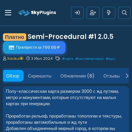
Semi-Procedural #1
2.0.5
Платно
Приобрести за 700.00 ₽
А
Д
Т
Xacku
3 Июл 2024
#
карта
#
кастомная карта
#
раст
в
а
е
т
т
г
о
а
и
Обзор
Скриншоты
Обновления (8)
Отзывы (1)
р
с
о
з
Полу-классическая карта размером 3000 с жд путями,
д
метро и монументами, которые отсутствуют на малых
а
картах при генерации.
н
и
Проработан рельеф, проработаны топологии и текстуры,
я
проработаны автомобильные и жд пути
Добавлен объединенный мирный город, в котором вы