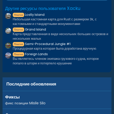
Другие ресурсы пользователя Xacku
Lostly Island
Платно
Небольшая кастомная карта для Rust с размером 3k, с
кастомными и стандартными монумекнтами
Grand Island
Платно
Карта представленная в виде нескольких больших островов и
нескольких малых
Semi-Procedural Jungle #1
Платно
Процедурная карта которая была доработана вручную.
Foreign Lands
Платно
Вы являетесь членом экипажа грузового судна, которое
попало в шторм и потерпело крушение
Последние обновления
Фиксы
фикс позиции Misile Silo