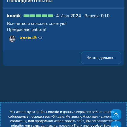
Последние отзывы
5
kostik
4 Июл 2024
Версия: 0.1.0
.
Все четко и классно, советую!
0
0
Прекрасная работа!
з
в
Xacku
<3
ё
з
д
Читать дальше...
Мы используем файлы cookie и данные сервисов веб-аналитики,
Све
собираемые посредством «Яндекс Метрика». Нажимая на кнопку «Я
согласен», или продолжая использовать сайт, Вы соглашаетесь с
Russian (RU)
Условия и правила
обработкой таких данных на условиях Политики cookie. Больше
Сни