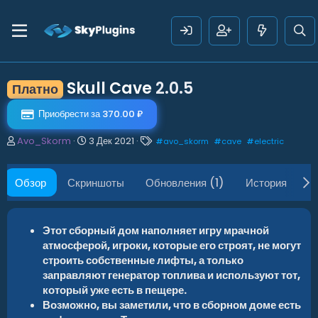
Skull Cave
2.0.5
Платно
Приобрести за 370.00 ₽
А
Д
Т
Avo_Skorm
3 Дек 2021
#
avo_skorm
#
cave
#
electric
в
а
е
т
т
г
о
а
и
Обзор
Скриншоты
Обновления (1)
История
О
р
с
о
з
д
Этот сборный дом наполняет игру мрачной
а
атмосферой, игроки, которые его строят, не могут
н
строить собственные лифты, а только
и
заправляют генератор топлива и используют тот,
я
который уже есть в пещере.
Возможно, вы заметили, что в сборном доме есть