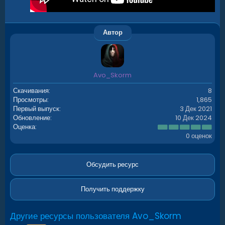
Автор
Avo_Skorm
Скачивания
8
Просмотры
1,865
Первый выпуск
3 Дек 2021
Обновление
10 Дек 2024
0
Оценка
.
0 оценок
0
0
з
в
Обсудить ресурс
ё
з
д
Получить поддержку
Другие ресурсы пользователя Avo_Skorm