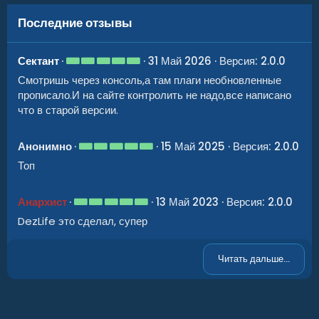
Последние отзывы
5
Сектант
31 Май 2026
Версия: 2.0.0
.
Смотришь через консоль,а там плаги необновленные
0
0
прописало.И на сайте контролить не надо,все написано
з
что в старой версии.
в
ё
з
д
5
Анонимно
15 Май 2025
Версия: 2.0.0
.
Топ
0
0
з
в
5
Анархист
13 Май 2023
Версия: 2.0.0
ё
.
з
DezLife это сделал, супер
0
д
0
з
в
Читать дальше...
ё
з
д