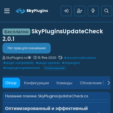
SkyPluginsUpdateCheck
Бесплатно
2.0.1
Нет прав для скачивания
А
Д
Т
SkyPlugins.ru
15 Фев 2020
#
discord notifications
в
а
е
#
plugin compatibility
#
plugin updates
#
skyplugins
т
т
г
#
skypluginsupdatecheck
Рекомендуемый
о
а
и
р
с
о
Обзор
Конфигурация
Команды
Обновления (2)
з
д
а
Название плагина: SkyPluginsUpdateCheck.cs
н
и
я
Оптимизированный и эффективный