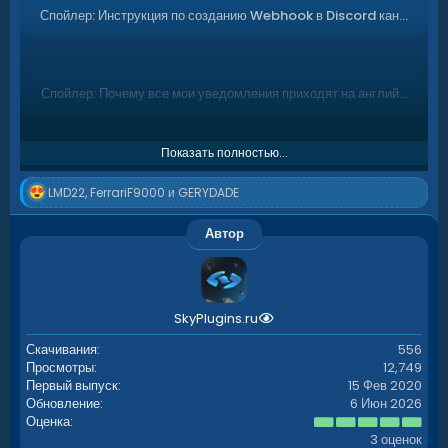
Спойлер:
Инструкция по созданию Webhook в Discord канале:
Спойлер:
Почему все мои уведомления приходят на английском яз
Показать полностью...
Р
LMD22
,
FerrariF9000
и
GERYDADE
е
а
Автор
к
ц
и
и
:
SkyPlugins.ru
Скачивания
556
Просмотры
12,749
Первый выпуск
15 Фев 2020
Обновление
6 Июн 2026
5
Оценка
.
3 оценок