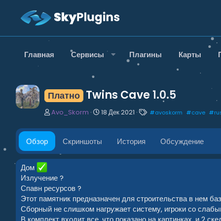
Главная
Сервисы
Плагины
Карты
Twins Cave
1.0.5
Платно
А
Д
Т
Avo_Skorm
18 Дек 2021
#
avoskorm
#
cave
#
ru
в
а
е
т
т
г
о
а
и
Обзор
Скриншоты
История
Обсуждение
р
с
о
з
Дом
д
Излучение ?
а
Спавн ресурсов ?
н
Этот памятник предназначен для строительства в нем баз
и
Сборный не слишком нагружает систему, игроки со слабым
я
В комплект входит все, что показано на картинках, и 2 ске