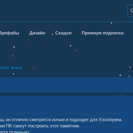
Префабы
Дизайн
Скидки
Премиум подписка
stedit
#
skull
ы, он отлично смотрится ночью и подходит для Хэллоуина.
и ПК смогут построить этот памятник.
лета отдельно.