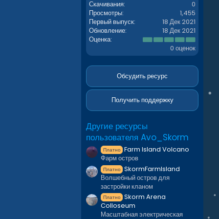
Скачивания
0
Просмотры
1,455
Первый выпуск
18 Дек 2021
Обновление
18 Дек 2021
0
Оценка
.
0 оценок
0
0
з
в
Обсудить ресурс
ё
з
д
Получить поддержку
Другие ресурсы
пользователя Avo_Skorm
Farm Island Volcano
Платно
Фарм остров
SkormFarmIsland
Платно
Волшебный остров для
застройки кланом
Skorm Arena
Платно
Colloseum
Масштабная электрическая