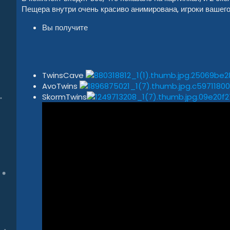
Пещера внутри очень красиво анимирована, игроки вашег
Вы получите
TwinsCave
AvoTwins
SkormTwins