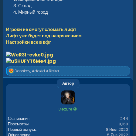
Склад
Мирный город
Игроки не смогут сломать лифт
Лифт уже будет под напряжением
Настройки все в кфг
Р
Donskoy
,
Adoxid
и
Riska
е
а
Автор
к
ц
и
и
:
DezLife
Скачивания
244
Просмотры
8,160
Первый выпуск
8 Июл 2020
Обновление
5 Янв 2022