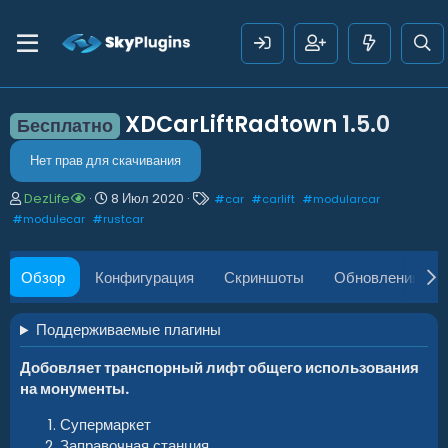
XDCarLiftRadtown
1.5.0
Бесплатно
Нет прав для скачивания
А
Д
Т
DezLife
8 Июл 2020
#
car
#
carlift
#
modularcar
в
а
е
#
modulecar
#
rustcar
т
т
г
о
а
и
р
с
Обзор
Конфигурация
Скриншоты
Обновления (5
о
з
д
Поддерживаемые плагины
а
н
Добовляет транспорный лифт общего использования
и
на монументы.
я
Супермаркет
Заправочная станция