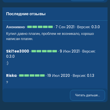
Последние отзывы
5
Анонимно
7 Сен 2021
Версия: 0.3.0
.
Купил давно плагин, проблем не возникало, хорошо
0
0
написан плагин.
з
в
ё
5
SkiTee3000
9 Июн 2021
Версия:
з
.
д
0.3.0
0
0
:)
з
в
ё
5
Riska
19 Июл 2020
Версия: 0.1.3
з
.
д
?
0
0
з
в
Читать дальше...
ё
з
д