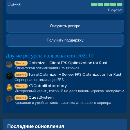
5
Оценка
.
3 оценок
0
0
з
в
Обсудить ресурс
ё
з
д
Получить поддержку
Другие ресурсы пользователя DezLife
Optimize - Client FPS Optimization for Rust
Платно
Клиентская оптимизация FPS игроков
TurretOptimizer - Server FPS Optimization for Rust
Платно
Серверная оптимизация FPS
XDCobaltLaboratory
Платно
Интересный ивент , который не даст вашим игрокам заскучать!
QuestSystem
Платно
Красивая и удобная квест система для вашего сервера
Последние обновления