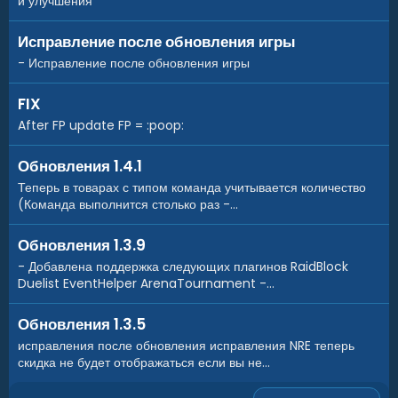
и улучшения
Пример настройки
кастомные предметы на вашем сервере.
вы увидите ниже
Исправление после обновления игры
JSON:
- Исправление после обновления игры
"Настройка экономики"
:
{
"Экономика (0 - Economics, 1 - ServerRewards, 2
FIX
"Приставка к балансу (например RP или $ - Не бо
After FP update FP = :poop:
"ShortName предмета (Использовать с типом 3)"
:
"SkinId предмета (Использовать с типом 3)"
:
0
Обновления 1.4.1
}
,
Теперь в товарах с типом команда учитывается количество
(Команда выполнится столько раз -...
Настройка товара:
Обновления 1.3.9
На данный момент присутствуя 5 разных типов товаров
- Добавлена поддержка следующих плагинов RaidBlock
Предмет, Чертёж, Кастомный предмет, Команда, Кит
Duelist EventHelper ArenaTournament -...
(Поддерживаются плагины китов
Kits
&
IQKits
) Такое
разнообразие продаваемых предметов, явно понравится
Обновления 1.3.5
вашим игрокам!
исправления после обновления исправления NRE теперь
скидка не будет отображаться если вы не...
Пример настройки товара