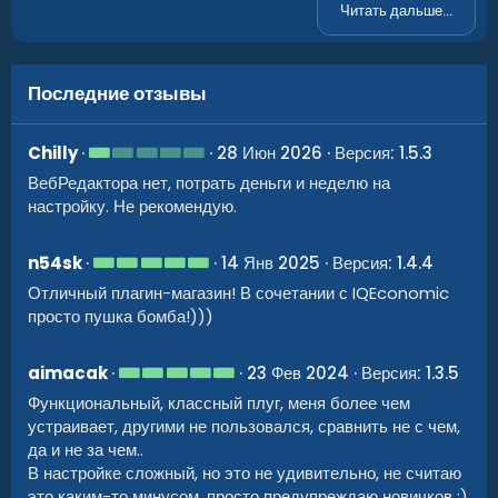
JSON:
Читать дальше...
{
"Тип предмета (0 - Предмет, 1 - Чертёж, 2
"Уникальный ID (НЕ ТРОГАТЬ)"
:
1
,
//должен
Последние отзывы
"Shortame"
:
"geiger.counter"
,
"Описания"
:
""
,
"Цена"
:
11.0
,
1
Chilly
28 Июн 2026
Версия: 1.5.3
"Цена продажи (Если не нужно то оставьте 
.
ВебРедактора нет, потрать деньги и неделю на
0
"Количество"
:
1
,
0
"Количество для продажи"
:
1
,
настройку. Не рекомендую.
з
"Кастом имя предмета (Использовать с типо
в
"SkinID предмета (Использовать с типом пр
ё
5
n54sk
14 Янв 2025
Версия: 1.4.4
"Команды (Использовать с типом предмета 3
з
.
д
"URL картинки"
:
""
,
Отличный плагин-магазин! В сочетании с IQEconomic
0
"Кит (Kits - kit name. IQKits - kit key)"
0
просто пушка бомба!)))
"Задержка покупки (0 - неограниченно)"
:
0
з
в
"Задержка продажи (0 - неограниченно)"
:
0
ё
"Максимальное количество лотов за 1 покуп
5
aimacak
23 Фев 2024
Версия: 1.3.5
з
"Максимальное количество лотов за 1 прода
.
д
Функциональный, классный плуг, меня более чем
0
"Максимальное количество покупаемых лотов
0
"XDShop.default"
:
6
устраивает, другими не пользовался, сравнить не с чем,
з
}
,
да и не за чем..
в
"Максимальное количество продаваемых лото
ё
В настройке сложный, но это не удивительно, не считаю
"XDShop.default"
:
3
з
это каким-то минусом, просто предупреждаю новичков :)