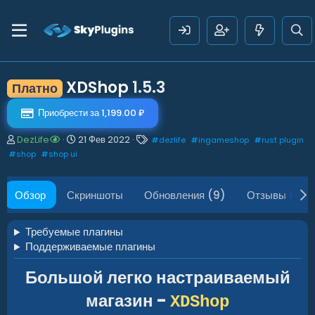
XDShop
1.5.3
Платно
Приобрести за 1,199.00 ₽
А
Д
Т
DezLife
21 Фев 2022
#
dezlife
#
ingameshop
#
rust plugin
в
а
е
#
shop
#
shop ui
т
т
г
о
а
и
р
с
Обзор
Скриншоты
Обновления (9)
Отзывы (8)
о
з
д
Требуемые плагины
а
Поддерживаемые плагины
н
и
Большой легко настраиваемый
я
магазин -
XDShop