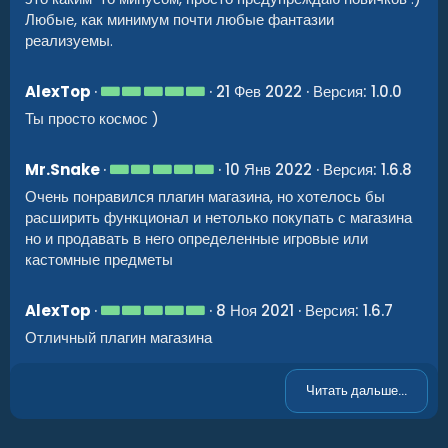
д
}
Любые, как минимум почти любые фантазии
}
,
реализуемы.
5
AlexTop
21 Фев 2022
Версия: 1.0.0
Настройка интеграции с плагином
.
Ты просто космос )
0
Human NPC:
0
з
Если вы используете данный плагин, то вам явно нужно
в
5
Mr.Snake
10 Янв 2022
Версия: 1.6.8
использовать его с моим плагином. Это очень интересный
ё
.
з
Очень понравился плагин магазина, но хотелось бы
0
вариант NPC магазина
д
0
расширить функционал и нетолько покупать с магазина
з
но и продавать в него определенные игровые или
Пример настройки
в
ё
кастомные предметы
з
JSON:
д
5
AlexTop
8 Ноя 2021
Версия: 1.6.7
"Настройка Human NPC"
:
{
.
"Включить поддержку Human NPC ?"
:
true
,
Отличный плагин магазина
0
"Human NPC  [NPC ID | list shop category]"
:
{
0
"11223274496"
:
[
з
в
"Attire"
,
Читать дальше...
ё
"Weapon"
з
]
д
}