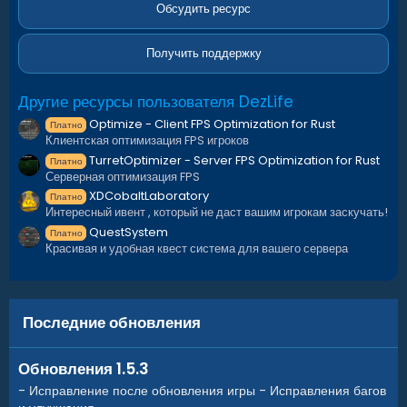
в
Обсудить ресурс
ё
з
д
Получить поддержку
Другие ресурсы пользователя DezLife
Optimize - Client FPS Optimization for Rust
Платно
Клиентская оптимизация FPS игроков
TurretOptimizer - Server FPS Optimization for Rust
Платно
Серверная оптимизация FPS
XDCobaltLaboratory
Платно
Интересный ивент , который не даст вашим игрокам заскучать!
QuestSystem
Платно
Красивая и удобная квест система для вашего сервера
Настройка (Конфигурация):
Экономика:
Последние обновления
На данный момент присутствует 4 варианта экономики
Economics
,
ServerRewards
,
IQEconomic
, Item Item - это вид
Обновления 1.5.3
экономики в котором игроку придётся расплачиваться
- Исправление после обновления игры - Исправления багов
предметом, это может быть scrap или другие а так же