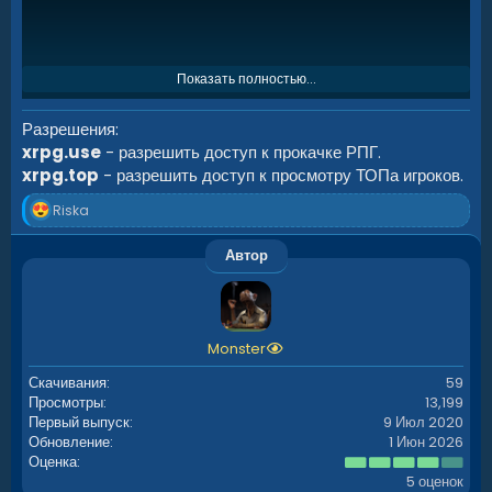
Показать полностью...
Разрешения
xrpg.use
- разрешить доступ к прокачке РПГ.
xrpg.top
- разрешить доступ к просмотру ТОПа игроков.
Р
Riska
е
а
Автор
к
ц
и
и
:
Monster
Скачивания
59
Просмотры
13,199
Первый выпуск
9 Июл 2020
Обновление
1 Июн 2026
4
Оценка
.
5 оценок