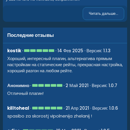
Читать дальше...
Последние отзывы
5
kostik
14 Фев 2025
Версия: 1.1.3
.
Хороший, интересный плагин, альтернатива прямым
0
0
настройкам на статические рейты, прекрасная настройка,
з
хороший разгон на любом рейте.
в
ё
з
д
5
Анонимно
2 Май 2021
Версия: 1.0.7
.
Отличный плагин!
0
0
з
в
5
killtoheal
21 Апр 2021
Версия: 1.0.6
ё
.
з
spasibo za skorostj vipolnenija zhelanij !
0
д
0
з
в