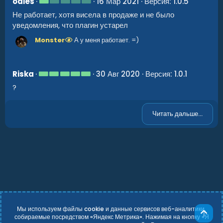
1
odies
16 Мар 2021
Версия: 1.0.5
ё
.
з
Не работает, хотя висела в продаже и не было
0
д
0
уведомления, что плагин устарел
з
в
Monster
А у меня работает. =)
ё
з
д
5
Riska
30 Авг 2020
Версия: 1.0.1
.
?
0
0
з
в
Читать дальше...
ё
з
д
Мы используем файлы cookie и данные сервисов веб-аналитики,
Све
собираемые посредством «Яндекс Метрика». Нажимая на кнопку «Я