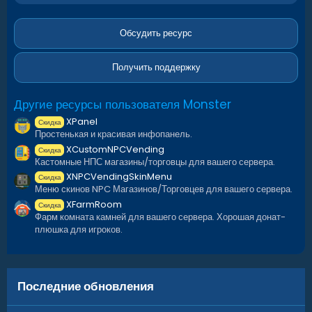
2
0
з
в
Обсудить ресурс
ё
з
д
Получить поддержку
Другие ресурсы пользователя Monster
XPanel
Скидка
Простенькая и красивая инфопанель.
XCustomNPCVending
Скидка
Кастомные НПС магазины/торговцы для вашего сервера.
XNPCVendingSkinMenu
Скидка
Меню скинов NPC Магазинов/Торговцев для вашего сервера.
XFarmRoom
Скидка
Фарм комната камней для вашего сервера. Хорошая донат-
плюшка для игроков.
Последние обновления