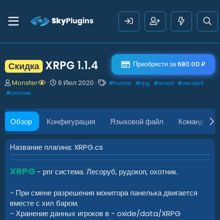
XRPG
1.1.4
Приобрести за 680.00 ₽
Скидка
А
Д
Т
Monster
9 Июл 2020
#
hunter
#
rpg
#
wood
#
лесоруб
в
а
е
#
охотник
т
т
г
о
а
и
р
с
Обзор
Конфигурация
Языковой файл
Команды
о
з
д
Название плагина: XRPG.cs
а
н
XRPG
и
- рпг система. Лесоруб, рудокоп, охотник.
я
- При смене разрешения монитора панелька двигается
вместе с хил баром.
- Хранение данных игроков в - oxide/data/XRPG