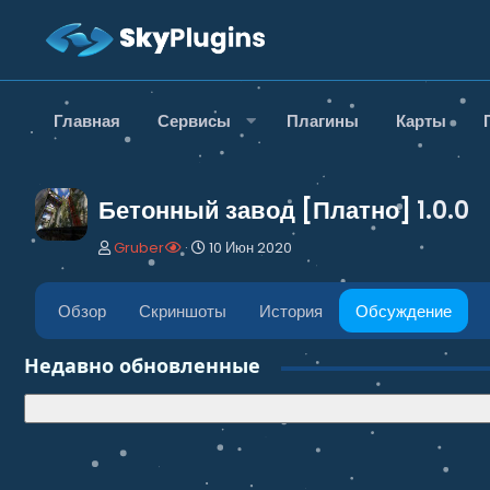
Главная
Сервисы
Плагины
Карты
Бетонный завод [Платно]
1.0.0
А
Д
Gruber
10 Июн 2020
в
а
т
т
о
а
Обзор
Скриншоты
История
Обсуждение
р
н
т
а
Недавно обновленные
е
ч
м
а
ы
л
а