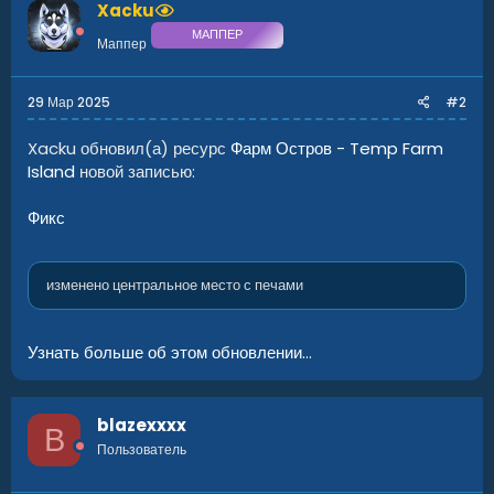
Xacku
[COLOR=rgb(251, 160...[/B]
МАППЕР
Маппер
29 Мар 2025
#2
Xacku обновил(а) ресурс
Фарм Остров - Temp Farm
Island
новой записью:
Фикс
изменено центральное место с печами
Узнать больше об этом обновлении...
blazexxxx
B
Пользователь