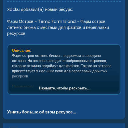
Xacku добавил(а) новый ресурс:
Фарм Остров - Temp Farm Island
- Фарм остров
летнего биома с местами для файтов и переплавки
ресурсов
Описание:
Фарм остров летнего биома с водоемом в середине
острова. На острове находятся заброшенные строения,
которые отлично подойдут для файтов. Так же на острове
присутствует 2 большие печи для переплавки добытых
ресурсов
Параметры:
Нажмите, чтобы раскрыть...
Размер фарм острова: 450м
Размер всего префаба: 700м
Содержимое:
Узнать больше об этом ресурсе...
Маска высот
Маска текстур
Маска биомов