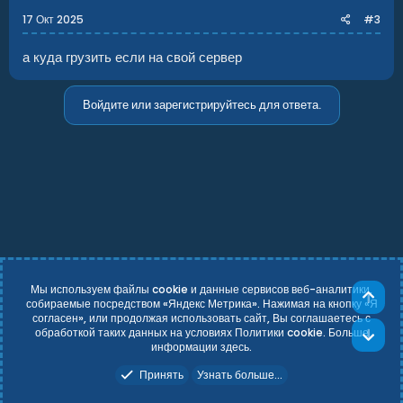
17 Окт 2025
#3
а куда грузить если на свой сервер
Войдите или зарегистрируйтесь для ответа.
Мы используем файлы cookie и данные сервисов веб-аналитики,
Све
собираемые посредством «Яндекс Метрика». Нажимая на кнопку «Я
согласен», или продолжая использовать сайт, Вы соглашаетесь с
Russian (RU)
Условия и правила
обработкой таких данных на условиях Политики cookie. Больше
Сни
Политика конфиденциальности
Справка
Главная
R
информации
здесь
.
S
Add-ons by TeslaCloud ☁️
S
Принять
Узнать больше...
Theming with
by:
DohTheme