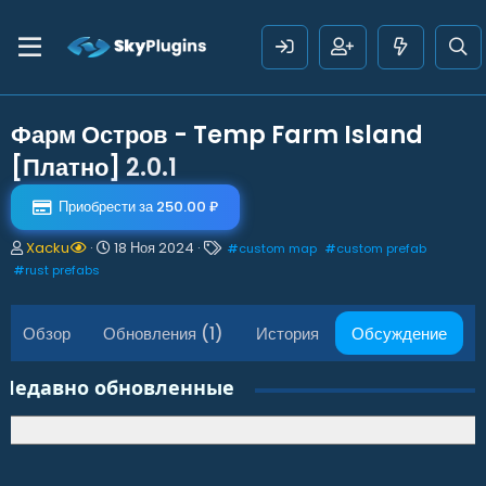
Фарм Остров - Temp Farm Island
[Платно]
2.0.1
Приобрести за 250.00 ₽
А
Д
Т
Xacku
18 Ноя 2024
#
custom map
#
custom prefab
в
а
е
#
rust prefabs
т
т
г
о
а
и
р
н
Обзор
Обновления (1)
История
Обсуждение
т
а
е
ч
м
а
Недавно обновленные
ы
л
а