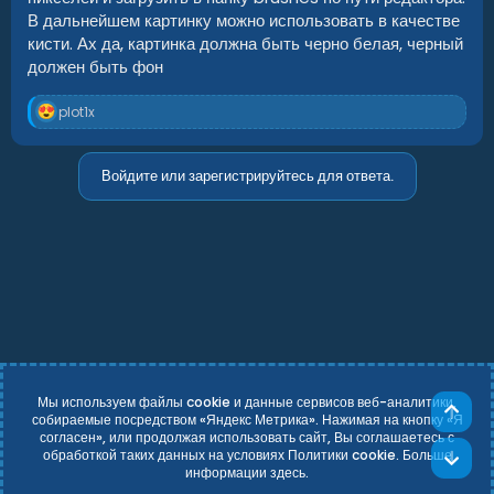
В дальнейшем картинку можно использовать в качестве
кисти. Ах да, картинка должна быть черно белая, черный
должен быть фон
Р
plot1x
е
а
к
Войдите или зарегистрируйтесь для ответа.
ц
и
и
:
Мы используем файлы cookie и данные сервисов веб-аналитики,
Све
собираемые посредством «Яндекс Метрика». Нажимая на кнопку «Я
согласен», или продолжая использовать сайт, Вы соглашаетесь с
Russian (RU)
Условия и правила
обработкой таких данных на условиях Политики cookie. Больше
Сни
Политика конфиденциальности
Справка
Главная
R
информации
здесь
.
S
Add-ons by TeslaCloud ☁️
S