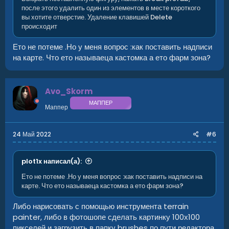
после этого удалить один из элементов в месте короткого
вы хотите отверстие. Удаление клавишей Delete
происходит
Ето не потеме .Но у меня вопрос :как поставить надписи
на карте. Что ето называеца кастомка а ето фарм зона?
Avo_Skorm
МАППЕР
Маппер
24 Май 2022
#6
plot1x написал(а):
Ето не потеме .Но у меня вопрос :как поставить надписи на
карте. Что ето называеца кастомка а ето фарм зона?
Либо нарисовать с помощью инструмента terrain
painter, либо в фотошопе сделать картинку 100х100
пикселей и загрузить в папку brushes по пути редактора.