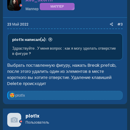
МАППЕР
Маппер
23 Май 2022
#3
plot1x написал(а):
Здраствуйте . У меня вопрос : как я могу зделать отверстие
в фигуре ?
Выбрать поставленную фигуру, нажать Break prefab,
после этого удалить один из элементов в месте
короткого вы хотите отверстие. Удаление клавишей
Delete происходит
Р
plot1x
е
а
к
ц
plot1x
и
Пользователь
и
: