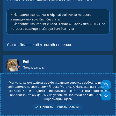
- Исправлен конфликт с AlphaLoot из-за которого
защищенный груз был без лута
- Исправлен конфликт с Loot Table & Stacksize GUI из-за
которого защищенный груз был без лута
Узнать больше об этом обновлении...
Evil
Пользователь
19 Авг 2024
#14
Све
Заметил такую проблему , что с сопли любой сложности
Сни
падает не больше 9 предметов , хотя в конфиге
указывал куда больше . Плагин на лут Magic loot by
Maimo . Пример конфига на всякий случай прикреплю