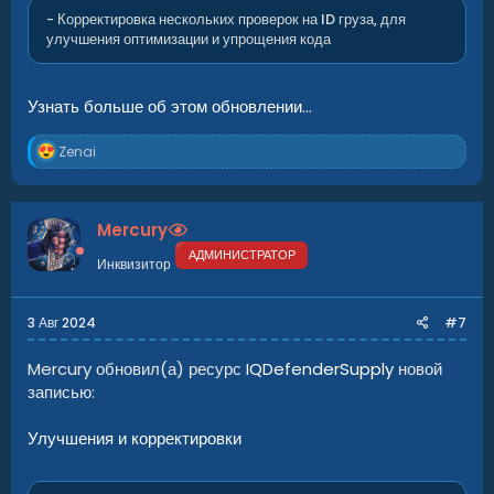
- Корректировка нескольких проверок на ID груза, для
улучшения оптимизации и упрощения кода
Узнать больше об этом обновлении...
Р
Zenai
е
а
к
ц
Mercury
и
и
АДМИНИСТРАТОР
Инквизитор
:
3 Авг 2024
#7
Mercury обновил(а) ресурс
IQDefenderSupply
новой
записью:
Улучшения и корректировки