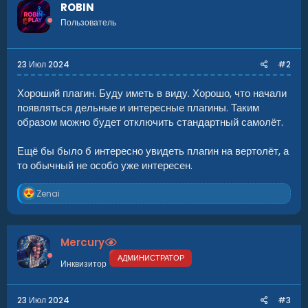
ц
ROBIN
и
Пользователь
и
Нажмите, чтобы раскрыть...
:
23 Июл 2024
#2
Хороший плагин. Буду иметь в виду. Хорошо, что начали
появляться дельные и интересные плагины. Таким
образом можно будет отключить стандартный самолёт.
Ещё бы было б интересно увидеть плагин на вертолёт, а
то обычный не особо уже интересен.
Р
Zenai
е
а
к
ц
Mercury
и
и
АДМИНИСТРАТОР
Инквизитор
:
23 Июл 2024
#3