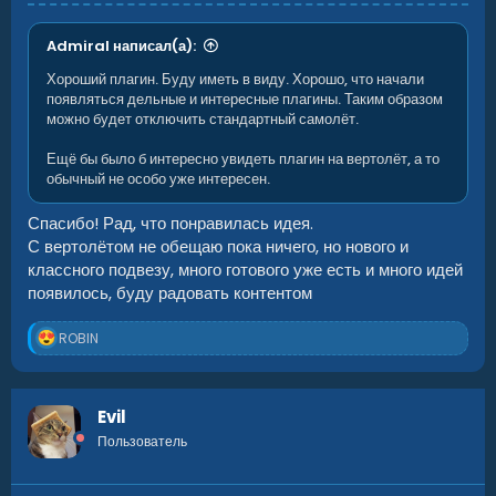
Admiral написал(а):
Хороший плагин. Буду иметь в виду. Хорошо, что начали
появляться дельные и интересные плагины. Таким образом
можно будет отключить стандартный самолёт.
Ещё бы было б интересно увидеть плагин на вертолёт, а то
обычный не особо уже интересен.
Спасибо! Рад, что понравилась идея.
С вертолётом не обещаю пока ничего, но нового и
классного подвезу, много готового уже есть и много идей
появилось, буду радовать контентом
Р
ROBIN
е
а
к
ц
Evil
и
Пользователь
и
: