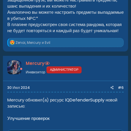
шанс выпадения и их количество!
Аналогично вы можете настроить предметы выпадаемые
в убитых NPC*
В плагине предусмотрен своя система рандома, которая
не будет повторяться и каждый раз будет уникальная!
Р
Zenai
,
Mercury
и
Evil
е
а
к
ц
Mercury
и
и
АДМИНИСТРАТОР
Инквизитор
:
30 Июл 2024
#6
Mercury обновил(а) ресурс
IQDefenderSupply
новой
записью:
Улучшение проверок