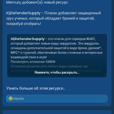
Mercury добавил(а) новый ресурс:
IQDefenderSupply
- Плагин добавляет защищенный
груз ученых, который обладает броней и защитой,
попробуй отобрать!
IQDefenderSupply
- это плагин для серверов RUST,
который добавляет новые виды аирдропов. Эти аирдропы
оснащены дополнительной защитой в виде брони, дронов*,
NPC* и турелей, обеспечивая более сложные и интересные
взаимодействия в игре!
Посмотреть вложение 13906
Отличное решение для любого вида серверов, как
автоматизированное мероприятие - так и запланированное
Нажмите, чтобы раскрыть...
с самостоятельным запуском!
Узнать больше об этом ресурсе...
Установка плагина :
...
Р
DezLife
е
а
к