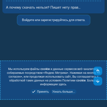
А почему скачать нельзя? Пишет нету прав...
Войдите или зарегистрируйтесь для ответа.
Мы используем файлы cookie и данные сервисов веб-аналитики,
Све
собираемые посредством «Яндекс Метрика». Нажимая на кнопку «Я
согласен», или продолжая использовать сайт, Вы соглашаетесь с
Russian (RU)
Условия и правила
обработкой таких данных на условиях Политики cookie. Больше
Сни
Политика конфиденциальности
Справка
Главная
R
информации
здесь
.
S
Add-ons by TeslaCloud ☁️
S
Принять
Узнать больше...
Theming with
by:
DohTheme