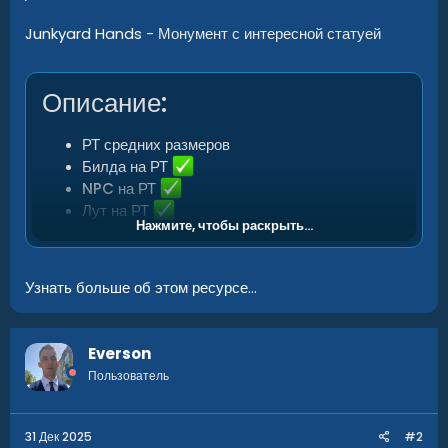
Junkyard Hands
- Монумент с интересной статуей
Описание:
РТ средних размеров
Билда на РТ
NPC на РТ
Лут на РТ
Нажмите, чтобы раскрыть...
Модификации установки:
Узнать больше об этом ресурсе...
Splat Mask
Height Mask
Everson
Topology Mask
Пользователь
31 Дек 2025
#2