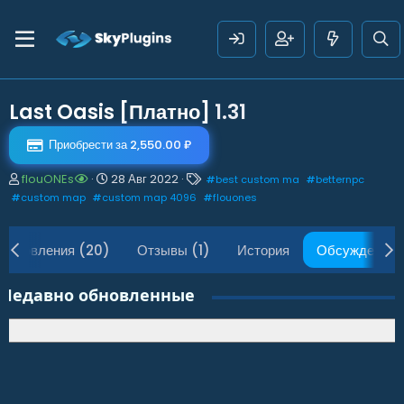
Last Oasis [Платно]
1.31
Приобрести за 2,550.00 ₽
А
Д
Т
flouONEs
28 Авг 2022
#
best custom ma
#
betternpc
в
а
е
#
custom map
#
custom map 4096
#
flouones
т
т
г
о
а
и
р
н
Обновления (20)
Отзывы (1)
История
Обсуждение
т
а
е
ч
м
а
Недавно обновленные
ы
л
а