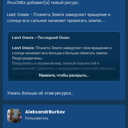
flouONEs добавил(а) новый ресурс:
Last Oasis
- Планета Земля замедляет вращение и
солнце все сильнее начинает прожигать землю.....
Last Oasis - Последний Оазис
Last Oasis:
Планета Земля замедляет свое вращение и
солнце начинает все больше и больше обжигать землю.
Люди разделены...
Погрузитесь в огромный мир, полный опасностей и
приключений. Сразитесь с мародерами в жесткой схватке и
исследуйте новые земли в поисках добычи.
Нажмите, чтобы раскрыть...
Размер карты 4096.
Префабы 78592.
Узнать больше об этом ресурсе...
AleksandrBurkov
Пользователь