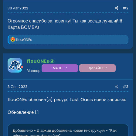
30 Авг 2022
#2
Огромное спасибо за новинку! Ты как всегда лучший!!!
Карта БОМБА!
Эта карта постоянно поддерживается и обновляется
для...
Р
flouONEs
е
а
к
ц
flouONEs
и
и
МАППЕР
ДИЗАЙНЕР
Маппер
:
3 Сен 2022
#3
flouONEs обновил(а) ресурс
Last Oasis
новой записью:
Обновление 1.1
Добавлено - В архив добавлена новая инструкция - "Как
обновить карту без вайпа"