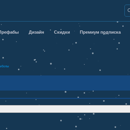
Префабы
Дизайн
Скидки
Премиум подписка
мболы