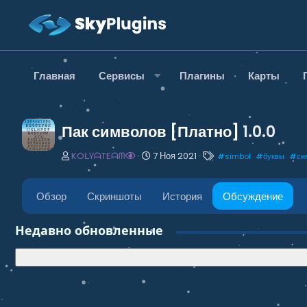
Главная
Сервисы
Плагины
Карты
Пак символов [Платно]
1.0.0
А
Д
Т
KOᒪYᗩTEᗩᗰ
7 Ноя 2021
#
simbol
#
буквы
#
си
в
а
е
т
т
г
о
а
и
Обзор
Скриншоты
История
Обсуждение
р
н
т
а
Недавно обновленные
е
ч
м
а
ы
л
а