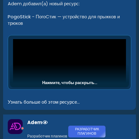
Adem добавил(а) новый ресурс:
PogoStick
- ПогоCтик — устройство для прыжков и
трюков
Нажмите, чтобы раскрыть...
Узнать больше об этом ресурсе...
Я представляю вам плагин, который добавит на ваш сервер
пого-стики! Они позволяют игрокам прыгать, делать сальто
и заниматься паркуром так, как это никогда раньше. При
Adem
стандартной конфигурации пого-стики не очень хорошо
работают на песке и снеге, по понятным причинам, верно?
РАЗРАБОТЧИК
Но не волнуйтесь, вы можете настроить любые параметры
ПЛАГИНОВ
Разработчик плагинов
пого для любый поверхностей.