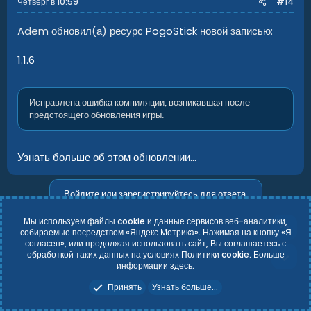
Четверг в 10:59
#14
Adem обновил(а) ресурс
PogoStick
новой записью:
1.1.6
Исправлена ошибка компиляции, возникавшая после
предстоящего обновления игры.
Узнать больше об этом обновлении...
Войдите или зарегистрируйтесь для ответа.
Мы используем файлы cookie и данные сервисов веб-аналитики,
собираемые посредством «Яндекс Метрика». Нажимая на кнопку «Я
согласен», или продолжая использовать сайт, Вы соглашаетесь с
Russian (RU)
Условия и правила
обработкой таких данных на условиях Политики cookie. Больше
Политика конфиденциальности
Справка
Главная
R
информации
здесь
.
S
Add-ons by TeslaCloud ☁️
S
Принять
Узнать больше...
Theming with
by:
DohTheme