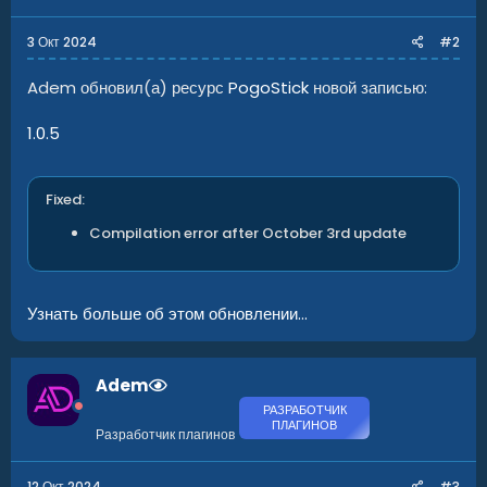
Пого-стик — это обычный предмет одежды со скином,
который можно выдать игроку с помощью консольной...
3 Окт 2024
#2
Adem обновил(а) ресурс
PogoStick
новой записью:
1.0.5
Fixed:
Compilation error after October 3rd update
Узнать больше об этом обновлении...
Adem
РАЗРАБОТЧИК
ПЛАГИНОВ
Разработчик плагинов
12 Окт 2024
#3