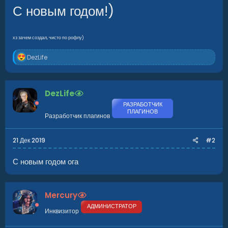
С новым годом!)
хз зачем создал, чисто по рофлу)
Р
DezLife
е
а
к
ц
DezLife
и
и
РАЗРАБОТЧИК
ПЛАГИНОВ
:
Разработчик плагинов
21 Дек 2019
#2
С новым годом ога
Mercury
АДМИНИСТРАТОР
Инквизитор