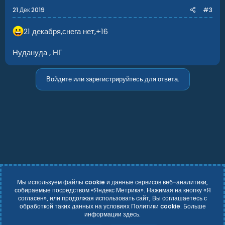
21 Дек 2019
#3
21 декабря,снега нет,+16
Нудануда , НГ
Войдите или зарегистрируйтесь для ответа.
Russian (RU)
Условия и правила
Политика конфиденциальности
Справка
Главная
R
S
Add-ons by TeslaCloud ☁️
S