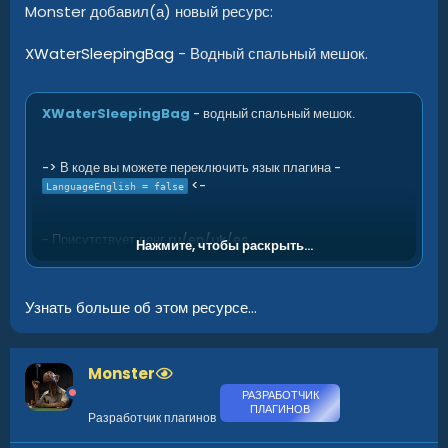
Monster добавил(а) новый ресурс:
XWaterSleepingBag
- Водный спальный мешок.
XWaterSleepingBag
- водный спальный мешок.
-> В коде вы можете переключить язык плагина -
<-
LanguageEnglish = false
- Присутствует ленг ru/en/uk/es.
Нажмите, чтобы раскрыть...
- Возможность запретить рескин спального мешка.
- Возможность настроить максимальное расстояние от
суши.
Узнать больше об этом ресурсе...
- Возможность отключить дрейф в сторону острова.
- Возможность отключить движение. [ Спальный мешок
всегда будет на одном месте. ]
- Возможность отключить эффект волн.
Monster
- Возможность...
РАЗРАБОТЧИК
ПЛАГИНОВ
Разработчик плагинов