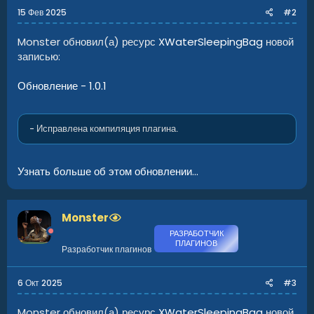
15 Фев 2025
#2
Monster обновил(а) ресурс
XWaterSleepingBag
новой
записью:
Обновление - 1.0.1
- Исправлена компиляция плагина.
Узнать больше об этом обновлении...
Monster
РАЗРАБОТЧИК
ПЛАГИНОВ
Разработчик плагинов
6 Окт 2025
#3
Monster обновил(а) ресурс
XWaterSleepingBag
новой