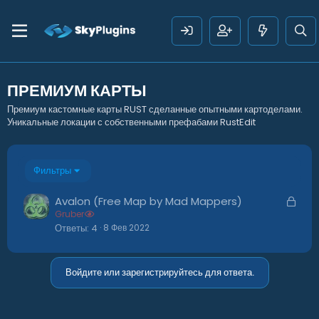
ПРЕМИУМ КАРТЫ
Премиум кастомные карты RUST сделанные опытными картоделами.
Уникальные локации с собственными префабами RustEdit
Фильтры
З
Avalon (Free Map by Mad Mappers)
Gruber
а
Ответы
4
8 Фев 2022
к
р
ы
Войдите или зарегистрируйтесь для ответа.
т
а