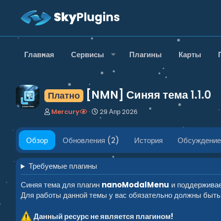
Главная
Сервисы
Плагины
Карты
[NMN] Синяя тема
1.1.0
Платно
А
Д
Mercury
29 Апр 2026
в
а
т
т
о
а
Обзор
Обновления (2)
История
Обсуждение
р
с
о
з
Требуемые плагины
д
а
Синяя тема для плагин
nanoModalMenu
и поддержива
н
Для работы данной темы у вас обязательно должны быт
и
я
Данный ресурс не является плагином!