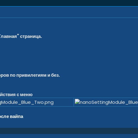
лавная" страница.
ов по привилегиям и без.
йствия с меню
осле вайпа