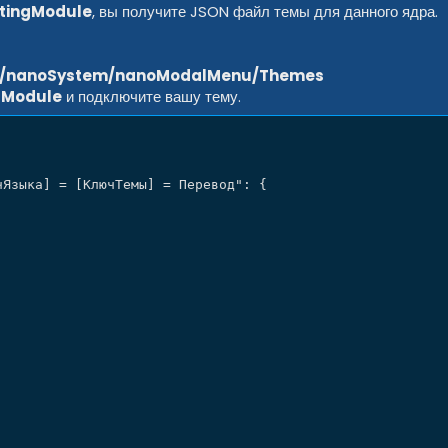
ttingModule
, вы получите JSON файл темы для данного ядра.
a/nanoSystem/nanoModalMenu/Themes
gModule
и подключите вашу тему.
чЯзыка] = [КлючТемы] = Перевод"
:
{