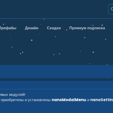
Префабы
Дизайн
Скидки
Премиум подписка
емых модулей!
ь приобретены и установлены
nanoModalMenu
и
nanoSetti