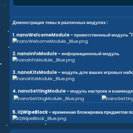
Демонстрация темы в различных модулях :
1. nanoWelcomeModule - приветственный модуль "Г
2. nanoInfoModule - информационный модуль
3. nanoKitsModule - модуль для ваших игровых набор
4. nanoSettingModule - модуль настроек и взаимоде
5. IQWipeBlock - временная блокировка предметов п