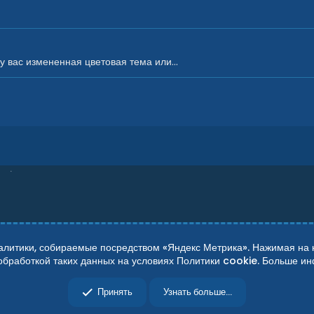
 вас измененная цветовая тема или...
итики, собираемые посредством «Яндекс Метрика». Нажимая на кн
 обработкой таких данных на условиях Политики cookie. Больше 
сти
Справка
Главная
R
Принять
Узнать больше...
S
S