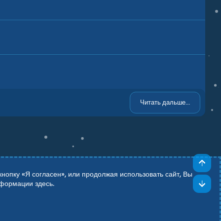
Читать дальше...
Све
опку «Я согласен», или продолжая использовать сайт, Вы
Сни
информации
здесь
.
Add-ons by TeslaCloud ☁️
Theming with
by:
DohTheme