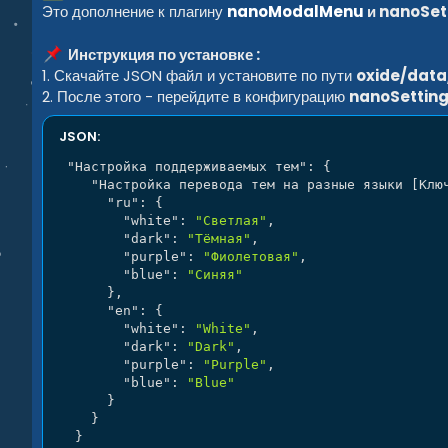
Это дополнение к плагину
nanoModalMenu
и nanoSe
Инструкция по установке :
1. Скачайте JSON файл и установите по пути
oxide/dat
2. После этого - перейдите в конфигурацию
nanoSettin
JSON:
"Настройка поддерживаемых тем"
:
{
"Настройка перевода тем на разные языки [Клю
"ru"
:
{
"white"
:
"Светлая"
,
"dark"
:
"Тёмная"
,
"purple"
:
"Фиолетовая"
,
"blue"
:
"Синяя"
}
,
"en"
:
{
"white"
:
"White"
,
"dark"
:
"Dark"
,
"purple"
:
"Purple"
,
"blue"
:
"Blue"
}
}
}