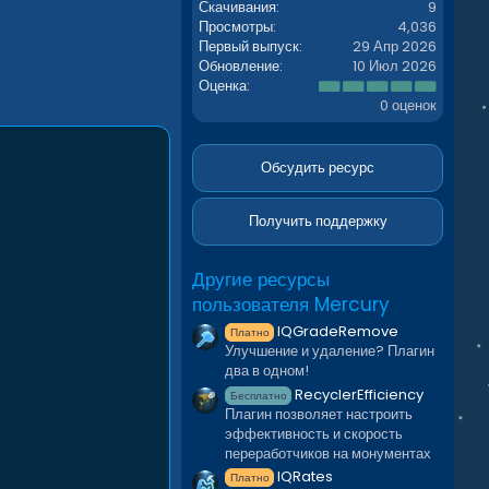
Скачивания
9
Просмотры
4,036
Первый выпуск
29 Апр 2026
Обновление
10 Июл 2026
0
Оценка
.
0 оценок
0
0
з
в
Обсудить ресурс
ё
з
д
Получить поддержку
Другие ресурсы
пользователя Mercury
IQGradeRemove
Платно
Улучшение и удаление? Плагин
два в одном!
RecyclerEfficiency
Бесплатно
Плагин позволяет настроить
эффективность и скорость
переработчиков на монументах
IQRates
Платно