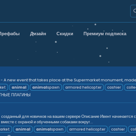
Префабы
Дизайн
Скидки
Премиум подписка
- A new event that takes place at the Supermarket monument, made fo
ket
animal
animal
spawn
armored helicopter
cashier
colle
ТНЫЕ ПЛАГИНЫ
озданный для новичков на вашем сервере Описание Ивент начинается с с
 вместе с охраной и обученными собаками вокруг...
arket
animal
animal
spawn
armored helicopter
cashier
co