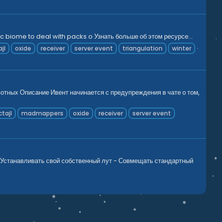
c biome to deal with packs o Узнать больше об этом ресурсе...
jl
oxide
receiver
server event
triangulation
winter
вотных Описание Ивент начинается с предупреждения в чате о том,
tajl
madmappers
oxide
receiver
server event
 Устанавливать свой собственный лут - Совмещать стандартный