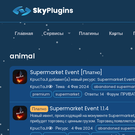
Главная
Сервисы
Плагины
Карты
animal
Supermarket Event [Платно]
KpucTaJl добавил(а) новый ресурс: Supermarket Event 
KpucTaJl
Тема
4 Фев 2024
abandoned supermar
Ответы: 14
Форум:
ПРИВА
premium
supermarket
Supermarket Event
1.1.4
Платно
Новый ивент, происходящий на монументе Supermarket, с
прибудет торговец с ценным грузом. Торговец появляется
KpucTaJl
Ресурс
4 Фев 2024
abandoned superm