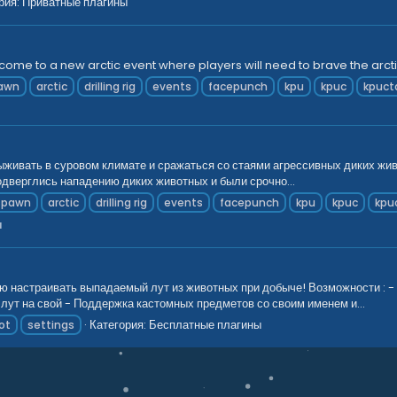
рия:
Приватные плагины
come to a new arctic event where players will need to brave the arcti
awn
arctic
drilling rig
events
facepunch
kpu
kpuc
kpucta
выживать в суровом климате и сражаться со стаями агрессивных диких жи
одверглись нападению диких животных и были срочно...
spawn
arctic
drilling rig
events
facepunch
kpu
kpuc
kpuc
ы
ю настраивать выпадаемый лут из животных при добыче! Возможности : -
лут на свой - Поддержка кастомных предметов со своим именем и...
Категория:
Бесплатные плагины
ot
settings