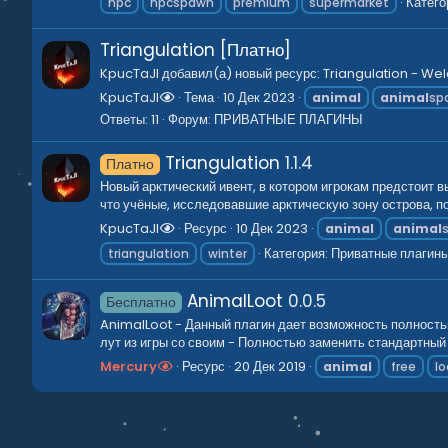
Катего
npc
npcspawn
premium
supermarket
Triangulation [Платно]
KpucTaJl добавил(а) новый ресурс: Triangulation - Wel
KpucTaJl
Тема
10 Дек 2023
animal
animal
sp
Ответы: 11
Форум:
ПРИВАТНЫЕ ПЛАГИНЫ
Triangulation
1.1.4
Платно
Новый арктический ивент, в котором игрокам предстоит 
что учёные, исследовавшие арктическую зону острова, п
KpucTaJl
Ресурс
10 Дек 2023
animal
animal
Категория:
Приватные плагин
triangulation
winter
AnimalLoot
0.0.5
Бесплатно
AnimalLoot - Данный плагин дает возможность полность
лут из игры со своим - Полностью заменить стандартный 
Mercury
Ресурс
20 Дек 2019
animal
free
lo