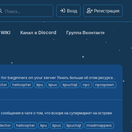
Вход
Регистрация
WIKI
Канал в Discord
Группа Вконтакте
r beginners on your server Узнать больше об этом ресурсе...
ctor
helicopter
kpu
kpuc
kpuctajl
npc
npcspawn
ообщения в чате о том, что вскоре на супермаркет на острове
llector
helicopter
kpu
kpuc
kpuctajl
madmappers