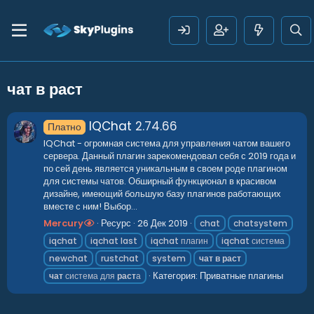
чат в раст
IQChat
2.74.66
Платно
IQChat - огромная система для управления чатом вашего
сервера. Данный плагин зарекомендовал себя с 2019 года и
по сей день является уникальным в своем роде плагином
для системы чатов. Обширный функционал в красивом
дизайне, имеющий большую базу плагинов работающих
вместе с ним! Выбор...
Mercury
Ресурс
26 Дек 2019
chat
chatsystem
iqchat
iqchat last
iqchat плагин
iqchat система
newchat
rustchat
system
чат
в
раст
Категория:
Приватные плагины
чат
система для
раст
а