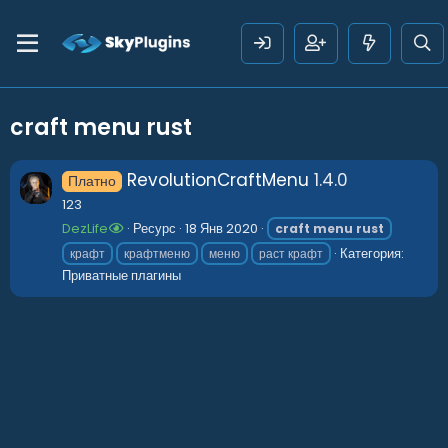
craft menu rust
RevolutionCraftMenu
1.4.0
Платно
123
DezLife
Ресурс
18 Янв 2020
craft
menu
rust
Категория:
крафт
крафтменю
меню
раст крафт
Приватные плагины