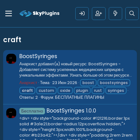
craft
BoostSyringes
Анархист добавил(а) новый ресурс: BoostSyringes -
Добавляет систему усиленных медицинских шприцов с
уникальными эффектами. Узнать больше об этом ресурсе...
Анархист
Тема
23 Июн 2026
boost
boostsyringes
craft
custom
oxide
plugin
rust
syringes
Ответы: 2
Форум:
БЕСПЛАТНЫЕ ПЛАГИНЫ
BoostSyringes
1.0.0
Бесплатно
<div> <div style="background-color:#121216;border:1px
solid #3a1e21;border-radius:12px;overflow:hidden;">
<div style="height:3px;width:100%;background-
color:#b23a42;"></div> <div style="padding:2rem 2rem