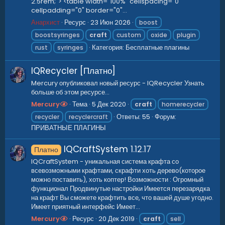
2.5rem;"> <table width="100%" cellspacing="0"
cellpadding="0" border="0"...
Анархист
Ресурс
23 Июн 2026
boost
boostsyringes
craft
custom
oxide
plugin
Категория:
Бесплатные плагины
rust
syringes
IQRecycler [Платно]
Mercury опубликовал новый ресурс - IQRecycler Узнать
больше об этом ресурсе...
Mercury
Тема
5 Дек 2020
craft
homerecycler
Ответы: 55
Форум:
recycler
recyclercraft
ПРИВАТНЫЕ ПЛАГИНЫ
IQCraftSystem
1.12.17
Платно
IQCraftSystem - уникальная система крафта со
всевозможными крафтами, скрафти хоть дерево(которое
можно поставить), хоть коптер! Возможности : Огромный
функционал Продвинутые настройки Имеется перезарядка
на крафт Вы сможете крафтить все, что вашей душе угодно.
Имеет приятный интерфейс Имеет...
Mercury
Ресурс
20 Дек 2019
craft
sell