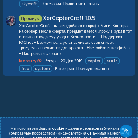
Категория:
Приватные плагины
skycraft
XerCopterCraft
1.0.5
Премиум
XerCopterCraft - плагин добавляет крафт Мини-Коптера
на сервер. После крафта, предмет дается игроку в руки и тот
ставит его куда ему угодно Возможности : - Поддержка
IQChat - Возможность устанавливать свой список
требуемых предметов для крафта - Настройка интерфейса
- Настройка звукового...
Mercury
Ресурс
20 Дек 2019
copter
craft
Категория:
Премиум плагины
free
system
Мы используем файлы cookie и данные сервисов веб-аналитики,
Све
собираемые посредством «Яндекс Метрика». Нажимая на кнопку «Я