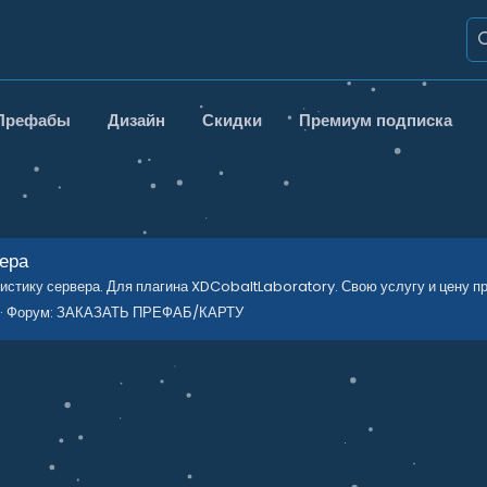
Префабы
Дизайн
Скидки
Премиум подписка
ера
листику сервера. Для плагина XDCobaltLaboratory. Свою услугу и цену п
Форум:
ЗАКАЗАТЬ ПРЕФАБ/КАРТУ