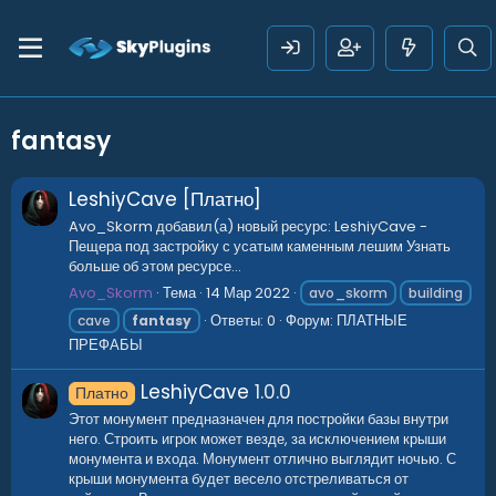
fantasy
LeshiyCave [Платно]
Avo_Skorm добавил(а) новый ресурс: LeshiyCave -
Пещера под застройку с усатым каменным лешим Узнать
больше об этом ресурсе...
Avo_Skorm
Тема
14 Мар 2022
avo_skorm
building
Ответы: 0
Форум:
ПЛАТНЫЕ
cave
fantasy
ПРЕФАБЫ
LeshiyCave
1.0.0
Платно
Этот монумент предназначен для постройки базы внутри
него. Строить игрок может везде, за исключением крыши
монумента и входа. Монумент отлично выглядит ночью. С
крыши монумента будет весело отстреливаться от