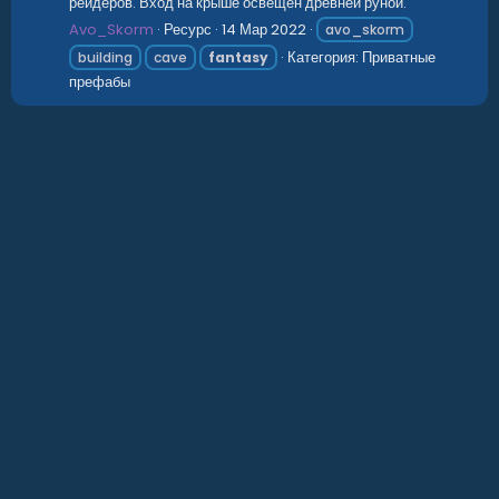
рейдеров. Вход на крыше освещен древней руной.
Avo_Skorm
Ресурс
14 Мар 2022
avo_skorm
Категория:
Приватные
building
cave
fantasy
префабы