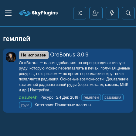
гемлпей
OreBonus
3.0.9
Не исправен
OreBonus — плагин добавляет на сервер радиоактивную
руду, которую можно переплавлять в печах, получая ценные
ресурсы, но с риском — во время переплавки вокруг печи
появляется радиация. Основные возможности : Добавление
кастомной радиоактивной руды (сера, металл, камень, МВК
и др.) Настройка...
DezLife
Ресурс
24 Дек 2019
гемлпей
радиация
Категория:
Приватные плагины
руда