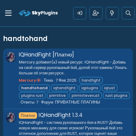
handtohand
IQHandFight [Платно]
Mercury добавил(а) новый ресурс: IQHandFight - Добавь
на свой сервер рукопашный бой, долой этот камень! Узнать
больше об этом ресурсе...
Mercury
Тема
7 Фев 2025
handfight
handtohand
iqhandfight
iqplugins
iqrust
plugins rust
primitive
primivteverust
rust plugins
Ответы: 7
Форум:
ПРИВАТНЫЕ ПЛАГИНЫ
IQHandFight
1.3.4
Платно
IQHandFight - система рукопашного боя в RUST! Добавь
новую механику для своих игроков! Рукопашный бой это
отличное дополнение для RUST, которое оценят ваши